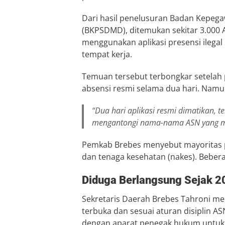
Dari hasil penelusuran Badan Kepe
(BKPSDMD), ditemukan sekitar 3.000 A
menggunakan aplikasi presensi ilegal
tempat kerja.
Temuan tersebut terbongkar setelah 
absensi resmi selama dua hari. Namu
“Dua hari aplikasi resmi dimatikan, t
mengantongi nama-nama ASN yang men
Pemkab Brebes menyebut mayoritas pe
dan tenaga kesehatan (nakes). Beberap
Diduga Berlangsung Sejak 2
Sekretaris Daerah Brebes Tahroni m
terbuka dan sesuai aturan disiplin A
dengan aparat penegak hukum untuk m