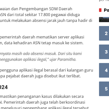
gawaian dan Pengembangan SDM Daerah
Po
SN dari total sekitar 17.800 pegawai diduga
 untuk melakukan absensi jarak jauh tanpa hadir di
2
pemerintah daerah mematikan server aplikasi
n, data kehadiran ASN tetap masuk ke sistem.
3
ernyata masih ada absensi masuk. Dari situ kami
ggunakan aplikasi ilegal,”
ujar Paramitha.
ngguna aplikasi ilegal berasal dari kalangan guru
4
a pejabat daerah juga disebut ikut terlibat.
024
5
emastikan penanganan kasus dilakukan secara
SN. Pemerintah daerah juga telah berkoordinasi
enelusuri pengembang aplikasi ilegal tersebut.