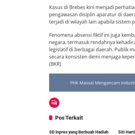
Kasus di Brebes kini menjadi perhati
pengawasan disiplin aparatur di daer
terjadi di wilayah lain apabila sistem 
Fenomena absensi fiktif ini juga kemb
negara, termasuk rendahnya kehadir
legislatif di berbagai daerah. Publik
secara konsisten demi menjaga keper
(BKR)
PHK Massal Mengancam Industr
Pos Terkait
Berita
Berita
SD Inpres yang Berbuah Hadiah
Siti Har