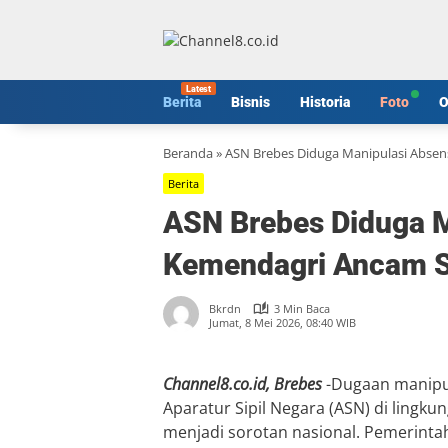
Langsung
ke
konten
Berita
Bisnis
Historia
Foto
O
Beranda
»
ASN Brebes Diduga Manipulasi Absen
Berita
ASN Brebes Diduga M
Kemendagri Ancam S
Bkrdn
3 Min Baca
Jumat, 8 Mei 2026, 08:40 WIB
Channel8.co.id, Brebes
-Dugaan manipul
Aparatur Sipil Negara (ASN) di lingk
menjadi sorotan nasional. Pemerinta