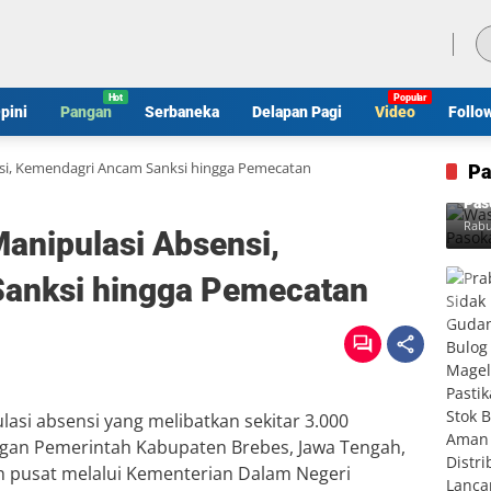
Kamis, 6 Agustus 2026
pini
Pangan
Serbaneka
Delapan Pagi
Video
Follo
si, Kemendagri Ancam Sanksi hingga Pemecatan
Pa
Was
Pas
Rabu
anipulasi Absensi,
anksi hingga Pemecatan
asi absensi yang melibatkan sekitar 3.000
ungan Pemerintah Kabupaten Brebes, Jawa Tengah,
h pusat melalui Kementerian Dalam Negeri