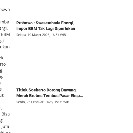
Prabowo : Swasembada Energi,
Impor BBM Tak Lagi Diperlukan
Selasa, 10 Maret 2026, 16:31 WIB
Titiek Soeharto Dorong Bawang
Merah Brebes Tembus Pasar Ekspor,
Petani Bisa Untung Rp350 Juta per
Senin, 23 Februari 2026, 15:05 WIB
Hektare