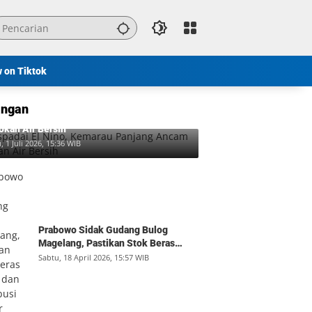
w on Tiktok
ngan
padai El Nino, Kemarau Panjang Ancam
okan Air Bersih
, 1 Juli 2026, 15:36 WIB
Prabowo Sidak Gudang Bulog
Magelang, Pastikan Stok Beras
Aman dan Distribusi Lancar
Sabtu, 18 April 2026, 15:57 WIB