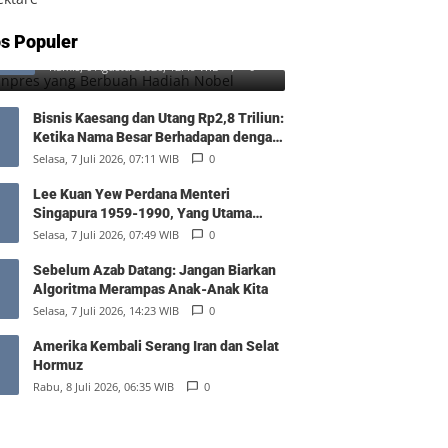
SD Inpres yang Berbuah Hadiah
s Populer
1
Nobel
Kamis, 6 Agustus 2026, 12:49 WIB
0
Bisnis Kaesang dan Utang Rp2,8 Triliun:
Ketika Nama Besar Berhadapan dengan
Hukum Pasar
Selasa, 7 Juli 2026, 07:11 WIB
0
Lee Kuan Yew Perdana Menteri
Singapura 1959-1990, Yang Utama
Diantara Yang Sederajat
Selasa, 7 Juli 2026, 07:49 WIB
0
Sebelum Azab Datang: Jangan Biarkan
Algoritma Merampas Anak-Anak Kita
Selasa, 7 Juli 2026, 14:23 WIB
0
Amerika Kembali Serang Iran dan Selat
Hormuz
Rabu, 8 Juli 2026, 06:35 WIB
0