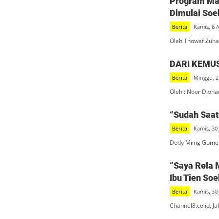
Program Mak
Dimulai Soe
Berita
Kamis, 6 
Oleh Thowaf Zuha
DARI KEMU
Berita
Minggu, 2
Oleh : Noor Djoha
“Sudah Saatn
Berita
Kamis, 30 
Dedy Miing Gumel
“Saya Rela 
Ibu Tien So
Berita
Kamis, 30 
Channel8.co.id, J