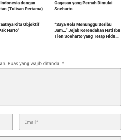
 Indonesia dengan
Gagasan yang Pernah Dimulai
an (Tulisan Pertama)
Soeharto
Berita
aatnya Kita Objektif
“Saya Rela Menunggu Seribu
Pak Harto”
Jam…” Jejak Kerendahan Hati Ibu
Tien Soeharto yang Tetap Hidup
dalam Kenangan
kan.
Ruas yang wajib ditandai
*