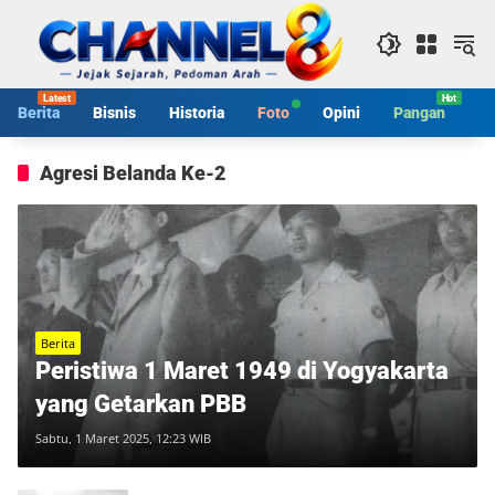
Langsung
ke
konten
Berita
Bisnis
Historia
Foto
Opini
Pangan
S
Agresi Belanda Ke-2
Berita
Peristiwa 1 Maret 1949 di Yogyakarta
yang Getarkan PBB
Sabtu, 1 Maret 2025, 12:23 WIB