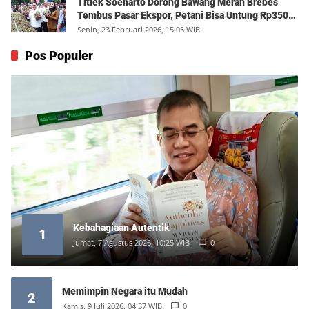
Titiek Soeharto Dorong Bawang Merah Brebes
Tembus Pasar Ekspor, Petani Bisa Untung Rp350
Juta per Hektare
Senin, 23 Februari 2026, 15:05 WIB
Pos Populer
Kebahagiaan Autentik
1
Jumat, 7 Agustus 2026, 10:25 WIB
0
Memimpin Negara itu Mudah
2
Kamis, 9 Juli 2026, 04:37 WIB
0