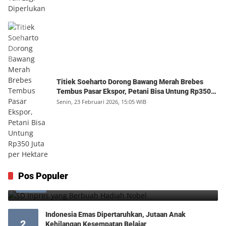
Titiek Soeharto Dorong Bawang Merah Brebes
Tembus Pasar Ekspor, Petani Bisa Untung Rp350
Juta per Hektare
Senin, 23 Februari 2026, 15:05 WIB
SD Inpres yang Berbuah Hadiah Nobel
Pos Populer
1
Kamis, 6 Agustus 2026, 12:49 WIB
0
Indonesia Emas Dipertaruhkan, Jutaan Anak
2
Kehilangan Kesempatan Belajar