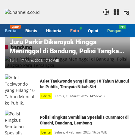
Langsung
ke
konten
Berita
Bisnis
Historia
Foto
Opini
Pangan
S
Berita
Juru Parkir Dikeroyok Hingga
bandung
Meninggal di Bandung, Polisi Tangkap
Para Tersangka
Senin, 17 Maret 2025, 17:30 WIB
Atlet Taekwondo yang Hilang 10 Tahun Muncul
ke Publik, Ternyata Nikah Siri
Berita
Kamis, 13 Maret 2025, 14:56 WIB
Polisi Ringkus Sembilan Spesialis Curanmor di
Cimahi, Bandung, Lembang
Berita
Selasa, 4 Februari 2025, 16:52 WIB