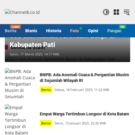
Langsung
ke
konten
Berita
Berita
Bisnis
Historia
Foto
Opini
Pangan
S
653 Unit Rumah Terendam Banjir di
Kabupaten Pati
bencana alam
Senin, 17 Maret 2025, 14:17 WIB
BNPB: Ada Anomali Cuaca & Pergantian Musim
di Sejumlah Wilayah RI
Berita
Selasa, 18 Februari 2025, 11:22 WIB
Empat Warga Tertimbun Longsor di Kota Batam
Berita
Senin, 13 Januari 2025, 22:20 WIB