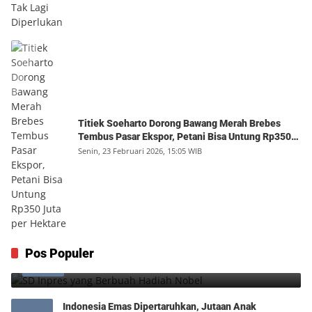
Titiek Soeharto Dorong Bawang Merah Brebes
Tembus Pasar Ekspor, Petani Bisa Untung Rp350
Juta per Hektare
Senin, 23 Februari 2026, 15:05 WIB
SD Inpres yang Berbuah Hadiah Nobel
Pos Populer
1
Kamis, 6 Agustus 2026, 12:49 WIB
0
Indonesia Emas Dipertaruhkan, Jutaan Anak