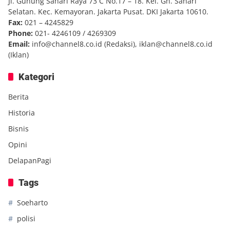
Jl. Gunung Sahari Raya 73 C No.17 – 18. Kel. Gn. Sahari
Selatan. Kec. Kemayoran. Jakarta Pusat. DKI Jakarta 10610.
Fax:
021 – 4245829
Phone:
021- 4246109 / 4269309
Email:
info@channel8.co.id
(Redaksi),
iklan@channel8.co.id
(Iklan)
Kategori
Berita
Historia
Bisnis
Opini
DelapanPagi
Tags
Soeharto
polisi