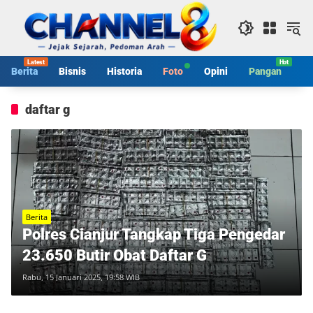
Langsung
ke
konten
Berita
Bisnis
Historia
Foto
Opini
Pangan
S
daftar g
Berita
Polres Cianjur Tangkap Tiga Pengedar
23.650 Butir Obat Daftar G
Rabu, 15 Januari 2025, 19:58 WIB