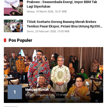
Prabowo : Swasembada Energi, Impor BBM Tak
Lagi Diperlukan
Selasa, 10 Maret 2026, 16:31 WIB
Titiek Soeharto Dorong Bawang Merah Brebes
Tembus Pasar Ekspor, Petani Bisa Untung Rp350
Juta per Hektare
Senin, 23 Februari 2026, 15:05 WIB
Pos Populer
Menjadi Rumah
1
Minggu, 9 Agustus 2026, 17:10 WIB
0