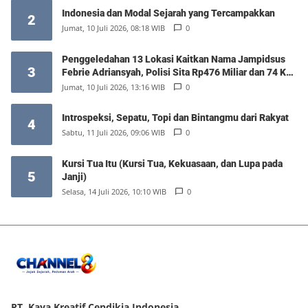
Indonesia dan Modal Sejarah yang Tercampakkan
2
Jumat, 10 Juli 2026, 08:18 WIB
0
Penggeledahan 13 Lokasi Kaitkan Nama Jampidsus
3
Febrie Adriansyah, Polisi Sita Rp476 Miliar dan 74 Kg
Emas
Jumat, 10 Juli 2026, 13:16 WIB
0
Introspeksi, Sepatu, Topi dan Bintangmu dari Rakyat
4
Sabtu, 11 Juli 2026, 09:06 WIB
0
Kursi Tua Itu (Kursi Tua, Kekuasaan, dan Lupa pada
5
Janji)
Selasa, 14 Juli 2026, 10:10 WIB
0
PT. Kaya Kreatif Cendikia Indonesia