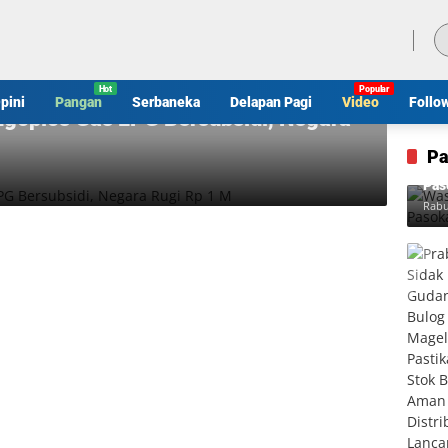
Jumat, 7 Agustus 2026
pini
Pangan
Serbaneka
Delapan Pagi
Video
Follo
ngoplos Gas LPG Bersubsidi, Negara
Pa
Was
Pas
Rabu