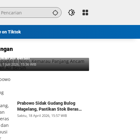
w on Tiktok
ngan
padai El Nino, Kemarau Panjang Ancam
okan Air Bersih
, 1 Juli 2026, 15:36 WIB
Prabowo Sidak Gudang Bulog
Magelang, Pastikan Stok Beras
Aman dan Distribusi Lancar
Sabtu, 18 April 2026, 15:57 WIB