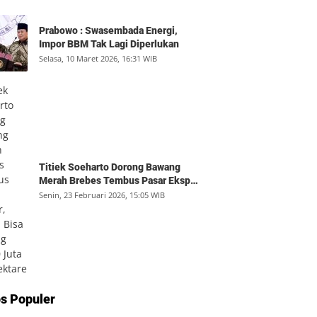
Prabowo : Swasembada Energi,
Impor BBM Tak Lagi Diperlukan
Selasa, 10 Maret 2026, 16:31 WIB
Titiek Soeharto Dorong Bawang
Merah Brebes Tembus Pasar Ekspor,
Petani Bisa Untung Rp350 Juta per
Senin, 23 Februari 2026, 15:05 WIB
Hektare
SD Inpres yang Berbuah Hadiah
s Populer
1
Nobel
Kamis, 6 Agustus 2026, 12:49 WIB
0