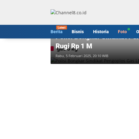
Langsung
ke
konten
Berita
Berita
Bisnis
Historia
Foto
O
Polisi Bongkar Sindikat Pe
Rugi Rp 1 M
gas 3 kg
Rabu, 5 Februari 2025, 20:10 WIB