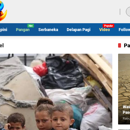
Jumat, 7 Agustus 2026
pini
Pangan
Serbaneka
Delapan Pagi
Video
Follo
el
Pa
Was
Pas
Rabu