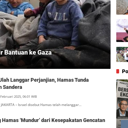
ir Bantuan ke Gaza
Po
 Ulah Langgar Perjanjian, Hamas Tunda
 Sandera
 Februari 2025, 06:01 WIB
JAKARTA – Israel disebut Hamas telah melanggar…
ng Hamas ‘Mundur’ dari Kesepakatan Gencatan