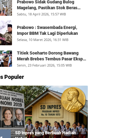
Prabowo Sidak Gudang Bulog
Magelang, Pastikan Stok Beras
Aman dan Distribusi Lancar
Sabtu, 18 April 2026, 15:57 WIB
Prabowo : Swasembada Energi,
Impor BBM Tak Lagi Diperlukan
Selasa, 10 Maret 2026, 16:31 WIB
Titiek Soeharto Dorong Bawang
Merah Brebes Tembus Pasar Ekspor,
Petani Bisa Untung Rp350 Juta per
Senin, 23 Februari 2026, 15:05 WIB
Hektare
s Populer
SD Inpres yang Berbuah Hadiah