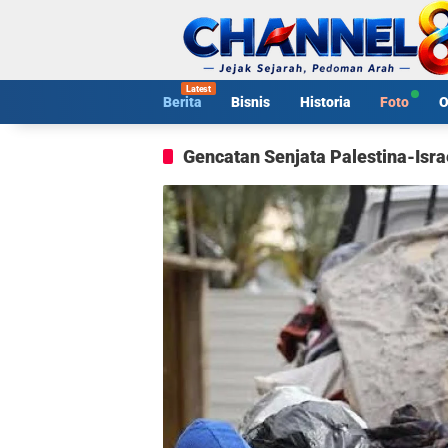
Langsung
ke
konten
Berita
Bisnis
Historia
Foto
O
Gencatan Senjata Palestina-Isra