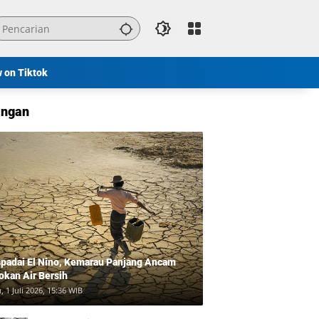
w on Tiktok
ngan
padai El Nino, Kemarau Panjang Ancam
okan Air Bersih
, 1 Juli 2026, 15:36 WIB