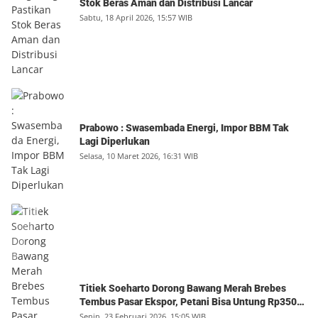
Stok Beras Aman dan Distribusi Lancar
Sabtu, 18 April 2026, 15:57 WIB
Prabowo : Swasembada Energi, Impor BBM Tak
Lagi Diperlukan
Selasa, 10 Maret 2026, 16:31 WIB
Titiek Soeharto Dorong Bawang Merah Brebes
Tembus Pasar Ekspor, Petani Bisa Untung Rp350
Juta per Hektare
Senin, 23 Februari 2026, 15:05 WIB