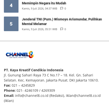
Memimpin Negara itu Mudah
4
Kamis, 9 Juli 2026, 04:37 WIB
0
Jenderal TNI (Purn.) Wismoyo Arismundar, Pulihkan
5
Mental Melamar
Kamis, 9 Juli 2026, 05:51 WIB
0
PT. Kaya Kreatif Cendikia Indonesia
Jl. Gunung Sahari Raya 73 C No.17 – 18. Kel. Gn. Sahari
Selatan. Kec. Kemayoran. Jakarta Pusat. DKI Jakarta 10610.
Fax:
021 – 4245829
Phone:
021- 4246109 / 4269309
Email:
info@channel8.co.id
(Redaksi),
iklan@channel8.co.id
(Iklan)