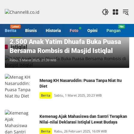
Langsung
ke
konten
Berita
Bisnis
Historia
Foto
Opini
Pangan
S
Berita
2.500 Anak Yatim Dhuafa Buka Puasa
istiqlal
Bersama Rombsis di Masjid Istiqlal
Rabu, 5 Maret 2025, 21:39 WIB
Menag KH Nasaruddin: Puasa Tanpa Niat Itu
Diet
Berita
Sabtu, 1 Maret 2025, 20:23 WIB
Kemenag Ajak Mahasiswa dan Santri Terapkan
Nilai-nilai Deklarasi Istiqlal Lewat Budaya
Berita
Rabu, 26 Februari 2025, 16:09 WIB