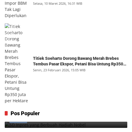
Selasa, 10 Maret 2026, 16:31 WIB
Titiek Soeharto Dorong Bawang Merah Brebes
Tembus Pasar Ekspor, Petani Bisa Untung Rp350
Juta per Hektare
Senin, 23 Februari 2026, 15:05 WIB
SD Inpres yang Berbuah Hadiah Nobel
Pos Populer
1
Kamis, 6 Agustus 2026, 12:49 WIB
0