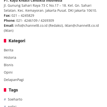
PT. Kaya Kreatif Cendikia Indonesia
Jl. Gunung Sahari Raya 73 C No.17 – 18. Kel. Gn. Sahari
Selatan. Kec. Kemayoran. Jakarta Pusat. DKI Jakarta 10610.
Fax:
021 – 4245829
Phone:
021- 4246109 / 4269309
Email:
info@channel8.co.id
(Redaksi),
iklan@channel8.co.id
(Iklan)
Kategori
Berita
Historia
Bisnis
Opini
DelapanPagi
Tags
Soeharto
polisi