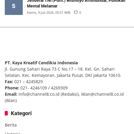
Jenderal TNI (Purn.) Wismoyo Arismundar, Pulihkan
5
Mental Melamar
Kamis, 9 Juli 2026, 05:51 WIB
0
PT. Kaya Kreatif Cendikia Indonesia
Jl. Gunung Sahari Raya 73 C No.17 – 18. Kel. Gn. Sahari
Selatan. Kec. Kemayoran. Jakarta Pusat. DKI Jakarta 10610.
Fax:
021 – 4245829
Phone:
021- 4246109 / 4269309
Email:
info@channel8.co.id
(Redaksi),
iklan@channel8.co.id
(Iklan)
Kategori
Berita