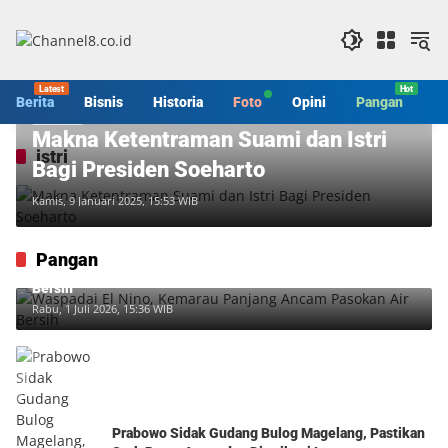
Langsung
ke
konten
Berita
Bisnis
Historia
Foto
Opini
Pangan
S
Historia
Makna Ketentraman Suami dan Istri
istri
Bagi Presiden Soeharto
Kamis, 9 Januari 2025, 15:53 WIB
Pangan
Waspadai El Nino, Kemarau Panjang Ancam Pasokan Air
Bersih
Rabu, 1 Juli 2026, 15:36 WIB
Prabowo Sidak Gudang Bulog Magelang, Pastikan