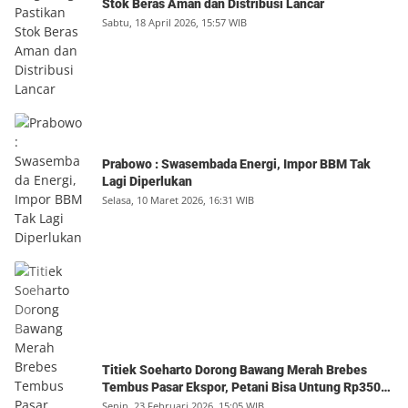
Stok Beras Aman dan Distribusi Lancar
Sabtu, 18 April 2026, 15:57 WIB
Prabowo : Swasembada Energi, Impor BBM Tak
Lagi Diperlukan
Selasa, 10 Maret 2026, 16:31 WIB
Titiek Soeharto Dorong Bawang Merah Brebes
Tembus Pasar Ekspor, Petani Bisa Untung Rp350
Juta per Hektare
Senin, 23 Februari 2026, 15:05 WIB