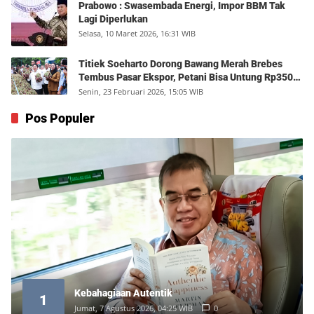
Prabowo : Swasembada Energi, Impor BBM Tak
Lagi Diperlukan
Selasa, 10 Maret 2026, 16:31 WIB
Titiek Soeharto Dorong Bawang Merah Brebes
Tembus Pasar Ekspor, Petani Bisa Untung Rp350
Juta per Hektare
Senin, 23 Februari 2026, 15:05 WIB
Pos Populer
Kebahagiaan Autentik
1
Jumat, 7 Agustus 2026, 04:25 WIB
0