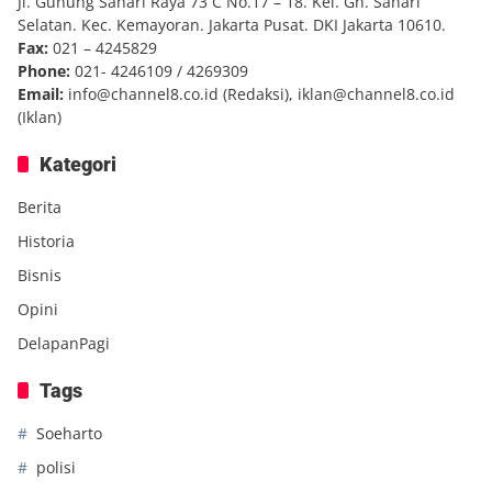
Jl. Gunung Sahari Raya 73 C No.17 – 18. Kel. Gn. Sahari
Selatan. Kec. Kemayoran. Jakarta Pusat. DKI Jakarta 10610.
Fax:
021 – 4245829
Phone:
021- 4246109 / 4269309
Email:
info@channel8.co.id
(Redaksi),
iklan@channel8.co.id
(Iklan)
Kategori
Berita
Historia
Bisnis
Opini
DelapanPagi
Tags
Soeharto
polisi