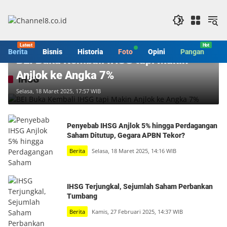
Langsung
ke
konten
Berita
Berita
Bisnis
Historia
Foto
Opini
Pangan
S
BEI Buka Kembali IHSG tapi Makin
Anjlok ke Angka 7%
IHSG
Selasa, 18 Maret 2025, 17:57 WIB
Penyebab IHSG Anjlok 5% hingga Perdagangan
Saham Ditutup, Gegara APBN Tekor?
Berita
Selasa, 18 Maret 2025, 14:16 WIB
IHSG Terjungkal, Sejumlah Saham Perbankan
Tumbang
Berita
Kamis, 27 Februari 2025, 14:37 WIB