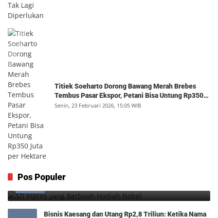
Titiek Soeharto Dorong Bawang Merah Brebes
Tembus Pasar Ekspor, Petani Bisa Untung Rp350
Juta per Hektare
Senin, 23 Februari 2026, 15:05 WIB
SD Inpres yang Berbuah Hadiah Nobel
Pos Populer
1
Kamis, 6 Agustus 2026, 12:49 WIB
0
Bisnis Kaesang dan Utang Rp2,8 Triliun: Ketika Nama