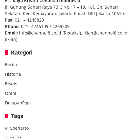
PT. Kaya Kreatif Cendikia Indonesia
Jl. Gunung Sahari Raya 73 C No.17 – 18. Kel. Gn. Sahari
Selatan. Kec. Kemayoran. Jakarta Pusat. DKI Jakarta 10610.
Fax:
021 – 4245829
Phone:
021- 4246109 / 4269309
Email:
info@channel8.co.id
(Redaksi),
iklan@channel8.co.id
(Iklan)
Kategori
Berita
Historia
Bisnis
Opini
DelapanPagi
Tags
Soeharto
polisi