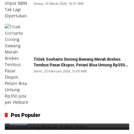
Selasa, 10 Maret 2026, 16:31 WIB
Titiek Soeharto Dorong Bawang Merah Brebes
Tembus Pasar Ekspor, Petani Bisa Untung Rp350
Juta per Hektare
Senin, 23 Februari 2026, 15:05 WIB
SD Inpres yang Berbuah Hadiah Nobel
Pos Populer
1
Kamis, 6 Agustus 2026, 12:49 WIB
0