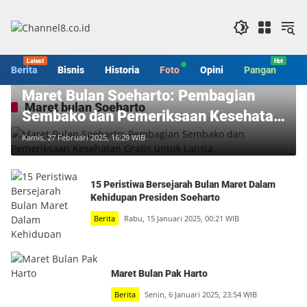
Langsung
ke
konten
Berita
Bisnis
Historia
Foto
Opini
Pangan
S
Berita
Maret Bulan Soeharto: Pembagian
Maret bulan Soeharto
Sembako dan Pemeriksaan Kesehatan
Gratis untuk Lansia
Kamis, 27 Februari 2025, 16:29 WIB
15 Peristiwa Bersejarah Bulan Maret Dalam
Kehidupan Presiden Soeharto
Berita
Rabu, 15 Januari 2025, 00:21 WIB
Maret Bulan Pak Harto
Berita
Senin, 6 Januari 2025, 23:54 WIB