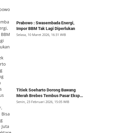
Prabowo : Swasembada Energi,
Impor BBM Tak Lagi Diperlukan
Selasa, 10 Maret 2026, 16:31 WIB
Titiek Soeharto Dorong Bawang
Merah Brebes Tembus Pasar Ekspor,
Petani Bisa Untung Rp350 Juta per
Senin, 23 Februari 2026, 15:05 WIB
Hektare