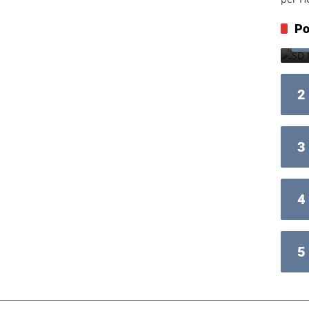
Po
2
3
4
5