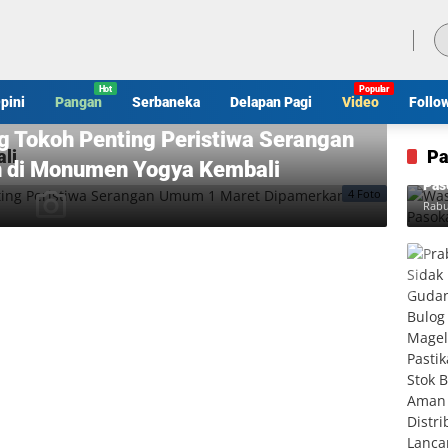
Kamis, 6 Agustus 2026
pini
Pangan
Serbaneka
Delapan Pagi
Video
Follo
g Tokoh Penting Peristiwa Serangan
li
Pa
 di Monumen Yogya Kembali
Was
Pas
4 Foto
Rabu