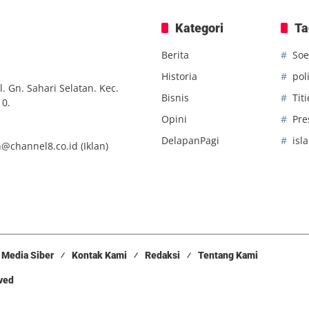
Kategori
Ta
Berita
Soe
Historia
poli
. Gn. Sahari Selatan. Kec.
Bisnis
Tit
10.
Opini
Pre
DelapanPagi
isl
n@channel8.co.id
(Iklan)
Media Siber
Kontak Kami
Redaksi
Tentang Kami
rved