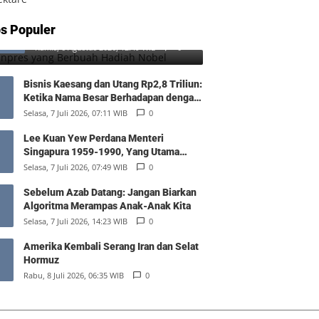
SD Inpres yang Berbuah Hadiah
s Populer
1
Nobel
Kamis, 6 Agustus 2026, 12:49 WIB
0
Bisnis Kaesang dan Utang Rp2,8 Triliun:
Ketika Nama Besar Berhadapan dengan
Hukum Pasar
Selasa, 7 Juli 2026, 07:11 WIB
0
Lee Kuan Yew Perdana Menteri
Singapura 1959-1990, Yang Utama
Diantara Yang Sederajat
Selasa, 7 Juli 2026, 07:49 WIB
0
Sebelum Azab Datang: Jangan Biarkan
Algoritma Merampas Anak-Anak Kita
Selasa, 7 Juli 2026, 14:23 WIB
0
Amerika Kembali Serang Iran dan Selat
Hormuz
Rabu, 8 Juli 2026, 06:35 WIB
0