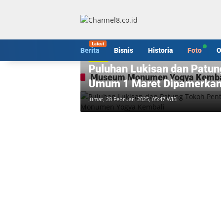
Langsung
ke
konten
Berita
Bisnis
Historia
Foto
O
Berita
Puluhan Lukisan dan Patun
Museum Monumen Yogya Kemba
Umum 1 Maret Dipamerkan
Jumat, 28 Februari 2025, 05:47 WIB