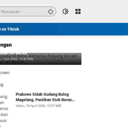
w on Tiktok
ngan
padai El Nino, Kemarau Panjang Ancam
okan Air Bersih
, 1 Juli 2026, 15:36 WIB
Prabowo Sidak Gudang Bulog
Magelang, Pastikan Stok Beras
Aman dan Distribusi Lancar
Sabtu, 18 April 2026, 15:57 WIB