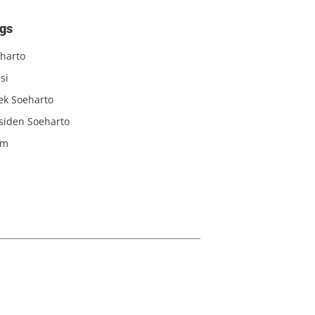
gs
harto
si
iek Soeharto
siden Soeharto
am