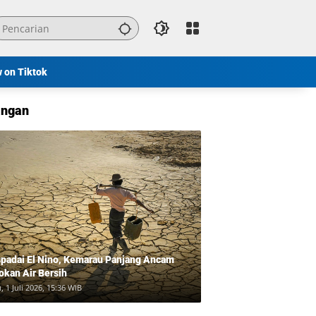
w on Tiktok
ngan
padai El Nino, Kemarau Panjang Ancam
okan Air Bersih
, 1 Juli 2026, 15:36 WIB