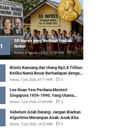
SD Inpres yang Berbuah Hadiah
1
Nobel
Kamis, 6 Agustus 2026, 12:49 WIB
0
Bisnis Kaesang dan Utang Rp2,8 Triliun:
Ketika Nama Besar Berhadapan dengan
Hukum Pasar
Selasa, 7 Juli 2026, 07:11 WIB
0
Lee Kuan Yew Perdana Menteri
Singapura 1959-1990, Yang Utama
Diantara Yang Sederajat
Selasa, 7 Juli 2026, 07:49 WIB
0
Sebelum Azab Datang: Jangan Biarkan
Algoritma Merampas Anak-Anak Kita
Selasa, 7 Juli 2026, 14:23 WIB
0