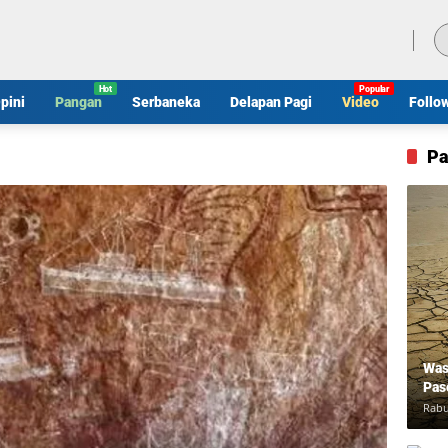
Kamis, 6 Agustus 2026
pini
Pangan
Serbaneka
Delapan Pagi
Video
Follo
Pa
Was
Pas
Rabu