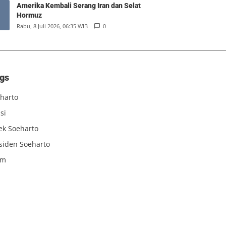
Amerika Kembali Serang Iran dan Selat
Hormuz
Rabu, 8 Juli 2026, 06:35 WIB
0
gs
harto
si
iek Soeharto
siden Soeharto
am