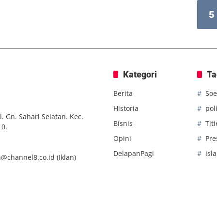
5
Kategori
Ta
Berita
Soe
Historia
poli
. Gn. Sahari Selatan. Kec.
Bisnis
Tit
10.
Opini
Pre
DelapanPagi
isl
n@channel8.co.id
(Iklan)