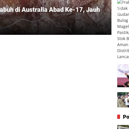
abuh di Australia Abad Ke-17, Jauh
Po