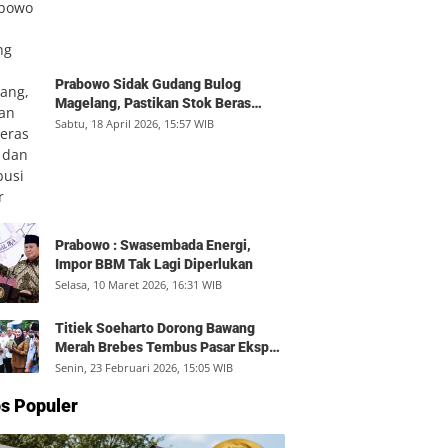
Prabowo Sidak Gudang Bulog
Magelang, Pastikan Stok Beras
Aman dan Distribusi Lancar
Sabtu, 18 April 2026, 15:57 WIB
Prabowo : Swasembada Energi,
Impor BBM Tak Lagi Diperlukan
Selasa, 10 Maret 2026, 16:31 WIB
Titiek Soeharto Dorong Bawang
Merah Brebes Tembus Pasar Ekspor,
Petani Bisa Untung Rp350 Juta per
Senin, 23 Februari 2026, 15:05 WIB
Hektare
s Populer