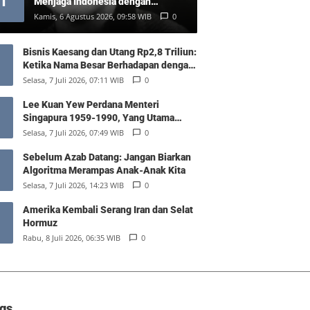
1
Menjaga Indonesia dengan
Kelembutan (Tulisan Pertama)
Kamis, 6 Agustus 2026, 09:58 WIB
0
Bisnis Kaesang dan Utang Rp2,8 Triliun:
Ketika Nama Besar Berhadapan dengan
Hukum Pasar
Selasa, 7 Juli 2026, 07:11 WIB
0
Lee Kuan Yew Perdana Menteri
Singapura 1959-1990, Yang Utama
Diantara Yang Sederajat
Selasa, 7 Juli 2026, 07:49 WIB
0
Sebelum Azab Datang: Jangan Biarkan
Algoritma Merampas Anak-Anak Kita
Selasa, 7 Juli 2026, 14:23 WIB
0
Amerika Kembali Serang Iran dan Selat
Hormuz
Rabu, 8 Juli 2026, 06:35 WIB
0
gs