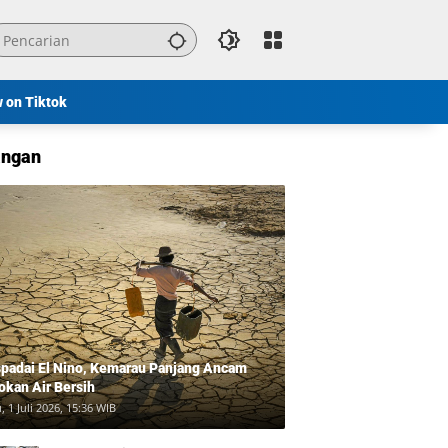
w on Tiktok
ngan
padai El Nino, Kemarau Panjang Ancam
okan Air Bersih
, 1 Juli 2026, 15:36 WIB