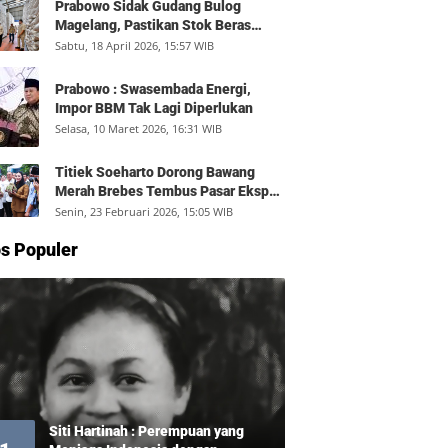
Prabowo Sidak Gudang Bulog
Magelang, Pastikan Stok Beras
Aman dan Distribusi Lancar
Sabtu, 18 April 2026, 15:57 WIB
Prabowo : Swasembada Energi,
Impor BBM Tak Lagi Diperlukan
Selasa, 10 Maret 2026, 16:31 WIB
Titiek Soeharto Dorong Bawang
Merah Brebes Tembus Pasar Ekspor,
Petani Bisa Untung Rp350 Juta per
Senin, 23 Februari 2026, 15:05 WIB
Hektare
s Populer
Siti Hartinah : Perempuan yang