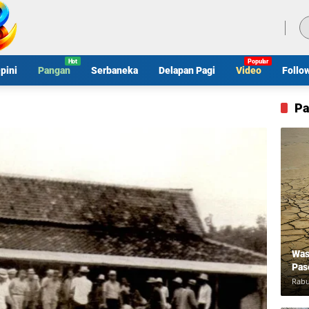
Jumat, 7 Agustus 2026
pini
Pangan
Serbaneka
Delapan Pagi
Video
Follo
Pa
Was
Pas
Rabu