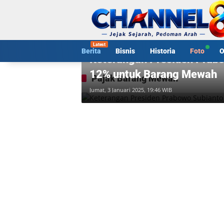
Langsung
ke
konten
Video
Berita
Bisnis
Historia
Foto
O
Keterangan Presiden Prab
12% untuk Barang Mewah
Pajak Barang Mewah
Jumat, 3 Januari 2025, 19:46 WIB