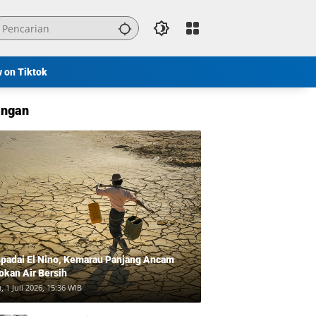
w on Tiktok
ngan
padai El Nino, Kemarau Panjang Ancam
okan Air Bersih
, 1 Juli 2026, 15:36 WIB