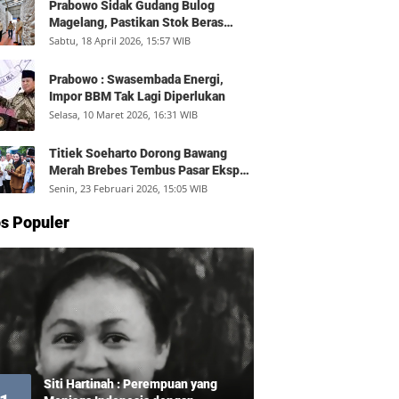
Prabowo Sidak Gudang Bulog
Magelang, Pastikan Stok Beras
Aman dan Distribusi Lancar
Sabtu, 18 April 2026, 15:57 WIB
Prabowo : Swasembada Energi,
Impor BBM Tak Lagi Diperlukan
Selasa, 10 Maret 2026, 16:31 WIB
Titiek Soeharto Dorong Bawang
Merah Brebes Tembus Pasar Ekspor,
Petani Bisa Untung Rp350 Juta per
Senin, 23 Februari 2026, 15:05 WIB
Hektare
s Populer
Siti Hartinah : Perempuan yang