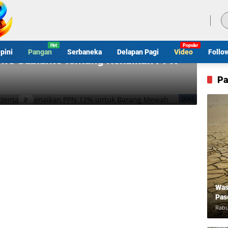
Kamis, 6 Agustus 2026
pini
Pangan
Serbaneka
Delapan Pagi
Video
Follo
owo Subianto tentang Kenaikan PPN
Pa
0047
Was
Pas
Rabu