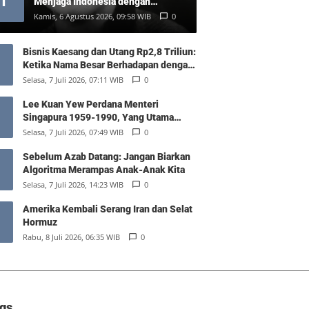
1
Menjaga Indonesia dengan
Kelembutan (Tulisan Pertama)
Kamis, 6 Agustus 2026, 09:58 WIB
0
Bisnis Kaesang dan Utang Rp2,8 Triliun:
Ketika Nama Besar Berhadapan dengan
Hukum Pasar
Selasa, 7 Juli 2026, 07:11 WIB
0
Lee Kuan Yew Perdana Menteri
Singapura 1959-1990, Yang Utama
Diantara Yang Sederajat
Selasa, 7 Juli 2026, 07:49 WIB
0
Sebelum Azab Datang: Jangan Biarkan
Algoritma Merampas Anak-Anak Kita
Selasa, 7 Juli 2026, 14:23 WIB
0
Amerika Kembali Serang Iran dan Selat
Hormuz
Rabu, 8 Juli 2026, 06:35 WIB
0
gs