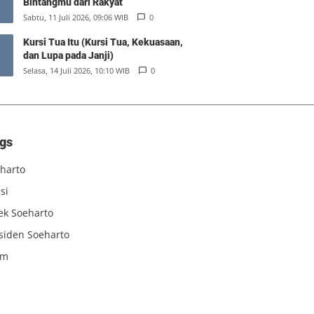
Bintangmu dari Rakyat
Sabtu, 11 Juli 2026, 09:06 WIB
0
Kursi Tua Itu (Kursi Tua, Kekuasaan,
dan Lupa pada Janji)
Selasa, 14 Juli 2026, 10:10 WIB
0
gs
harto
si
iek Soeharto
siden Soeharto
am