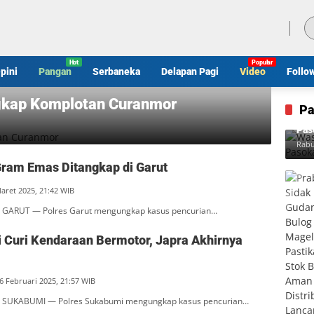
Minggu, 9 Agustus 2026
pini
Pangan
Serbaneka
Delapan Pagi
Video
Follo
ngkap Komplotan Curanmor
Pa
Was
Pas
Rabu
Gram Emas Ditangkap di Garut
Maret 2025, 21:42 WIB
 GARUT — Polres Garut mengungkap kasus pencurian…
i Curi Kendaraan Bermotor, Japra Akhirnya
6 Februari 2025, 21:57 WIB
 SUKABUMI — Polres Sukabumi mengungkap kasus pencurian…