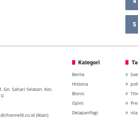
4
5
Kategori
Ta
Berita
Soe
Historia
poli
. Gn. Sahari Selatan. Kec.
Bisnis
Tit
10.
Opini
Pre
DelapanPagi
isl
n@channel8.co.id
(Iklan)