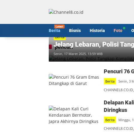
Langsung
ke
konten
Berita
Bisnis
Historia
Foto
O
Berita
Jelang Lebaran, Polisi Ta
pencuri
Senin, 17 Maret 2025, 13:59 WIB
Pencuri 76 
Berita
Senin, 3 
CHANNEL8.CO.ID,
Delapan Kal
Diringkus
Berita
Minggu, 1
CHANNEL8.CO.ID,