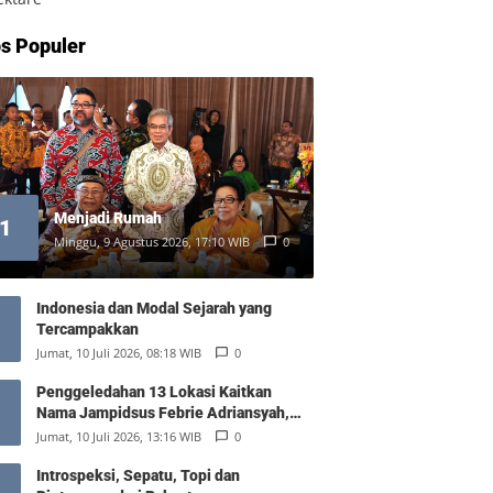
s Populer
Menjadi Rumah
1
Minggu, 9 Agustus 2026, 17:10 WIB
0
Indonesia dan Modal Sejarah yang
Tercampakkan
Jumat, 10 Juli 2026, 08:18 WIB
0
Penggeledahan 13 Lokasi Kaitkan
Nama Jampidsus Febrie Adriansyah,
Polisi Sita Rp476 Miliar dan 74 Kg Emas
Jumat, 10 Juli 2026, 13:16 WIB
0
Introspeksi, Sepatu, Topi dan