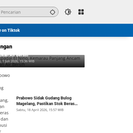
w on Tiktok
ngan
padai El Nino, Kemarau Panjang Ancam
okan Air Bersih
, 1 Juli 2026, 15:36 WIB
Prabowo Sidak Gudang Bulog
Magelang, Pastikan Stok Beras
Aman dan Distribusi Lancar
Sabtu, 18 April 2026, 15:57 WIB