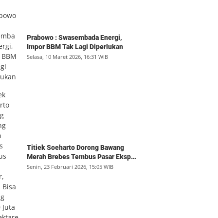
Prabowo : Swasembada Energi,
Impor BBM Tak Lagi Diperlukan
Selasa, 10 Maret 2026, 16:31 WIB
Titiek Soeharto Dorong Bawang
Merah Brebes Tembus Pasar Ekspor,
Petani Bisa Untung Rp350 Juta per
Senin, 23 Februari 2026, 15:05 WIB
Hektare