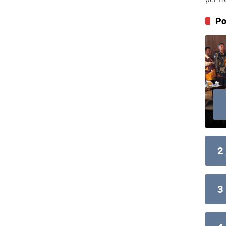
Po
2
3