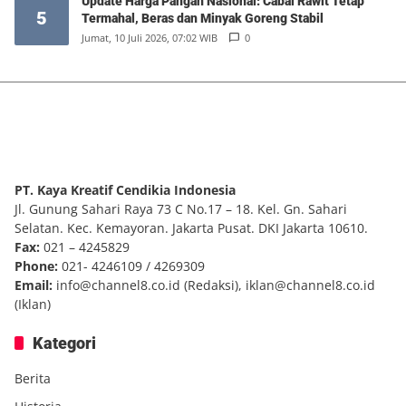
Update Harga Pangan Nasional: Cabai Rawit Tetap
5
Termahal, Beras dan Minyak Goreng Stabil
Jumat, 10 Juli 2026, 07:02 WIB
0
PT. Kaya Kreatif Cendikia Indonesia
Jl. Gunung Sahari Raya 73 C No.17 – 18. Kel. Gn. Sahari
Selatan. Kec. Kemayoran. Jakarta Pusat. DKI Jakarta 10610.
Fax:
021 – 4245829
Phone:
021- 4246109 / 4269309
Email:
info@channel8.co.id
(Redaksi),
iklan@channel8.co.id
(Iklan)
Kategori
Berita