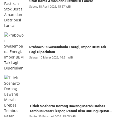
Stok Beras Aman dan Distribusi Lancar
Sabtu, 18 April 2026, 15:57 WIB
Prabowo : Swasembada Energi, Impor BBM Tak
Lagi Diperlukan
Selasa, 10 Maret 2026, 16:31 WIB
Titiek Soeharto Dorong Bawang Merah Brebes
Tembus Pasar Ekspor, Petani Bisa Untung Rp350
Juta per Hektare
Senin, 23 Februari 2026, 15:05 WIB