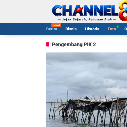
Langsung
ke
konten
Berita
Bisnis
Historia
Foto
O
Pengembang PIK 2