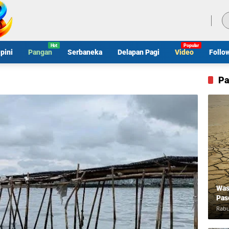
Jumat, 7 Agustus 2026
pini
Pangan
Serbaneka
Delapan Pagi
Video
Follo
Pa
Was
Pas
Rabu