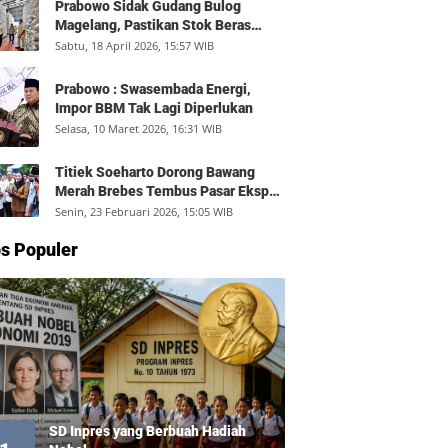
Prabowo Sidak Gudang Bulog
Magelang, Pastikan Stok Beras
Aman dan Distribusi Lancar
Sabtu, 18 April 2026, 15:57 WIB
Prabowo : Swasembada Energi,
Impor BBM Tak Lagi Diperlukan
Selasa, 10 Maret 2026, 16:31 WIB
Titiek Soeharto Dorong Bawang
Merah Brebes Tembus Pasar Ekspor,
Petani Bisa Untung Rp350 Juta per
Senin, 23 Februari 2026, 15:05 WIB
Hektare
s Populer
SD Inpres yang Berbuah Hadiah