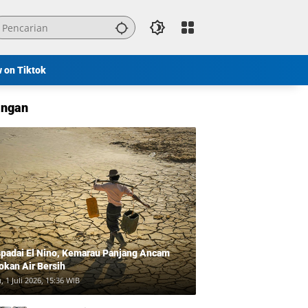
w on Tiktok
ngan
padai El Nino, Kemarau Panjang Ancam
okan Air Bersih
, 1 Juli 2026, 15:36 WIB