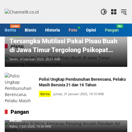
Langsung
ke
konten
Berita
Bisnis
Historia
Foto
Opini
Pangan
S
Berita
Tersangka Mutilasi Pakai Pisau Buah
pisau
di Jawa Timur Tergolong Psikopat
Narsistik
Senin, 3 Februari 2025, 20:21 WIB
Polisi Ungkap Pembunuhan Berencana, Pelaku
Masih Berusia 21 dan 16 Tahun
Berita
Jumat, 31 Januari 2025, 19:10 WIB
Pangan
Waspadai El Nino, Kemarau Panjang Ancam Pasokan Air
Bersih
Rabu, 1 Juli 2026, 15:36 WIB