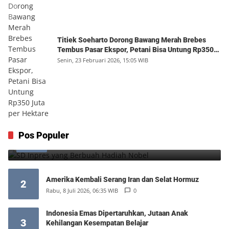
Titiek Soeharto Dorong Bawang Merah Brebes
Tembus Pasar Ekspor, Petani Bisa Untung Rp350
Juta per Hektare
Senin, 23 Februari 2026, 15:05 WIB
SD Inpres yang Berbuah Hadiah Nobel
Pos Populer
1
Kamis, 6 Agustus 2026, 12:49 WIB
0
Amerika Kembali Serang Iran dan Selat Hormuz
2
Rabu, 8 Juli 2026, 06:35 WIB
0
Indonesia Emas Dipertaruhkan, Jutaan Anak
3
Kehilangan Kesempatan Belajar