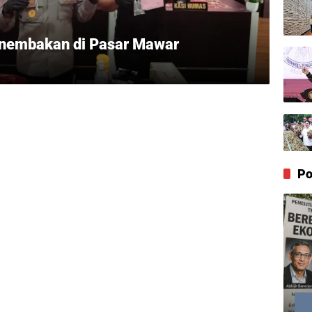
enembakan di Pasar Mawar
Po