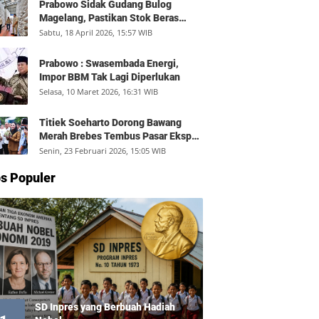
Prabowo Sidak Gudang Bulog
Magelang, Pastikan Stok Beras
Aman dan Distribusi Lancar
Sabtu, 18 April 2026, 15:57 WIB
Prabowo : Swasembada Energi,
Impor BBM Tak Lagi Diperlukan
Selasa, 10 Maret 2026, 16:31 WIB
Titiek Soeharto Dorong Bawang
Merah Brebes Tembus Pasar Ekspor,
Petani Bisa Untung Rp350 Juta per
Senin, 23 Februari 2026, 15:05 WIB
Hektare
s Populer
SD Inpres yang Berbuah Hadiah