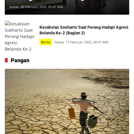
Maret Dipamerkan di Monumen Yogya
Jumat, 28 Februari 2025, 05:47 WIB
Kembali
Kesaksian Soeharto Saat Perang Hadapi Agresi
Belanda Ke-2 (Bagian 3)
Berita
Selasa, 11 Februari 2025, 06:01 WIB
Pangan