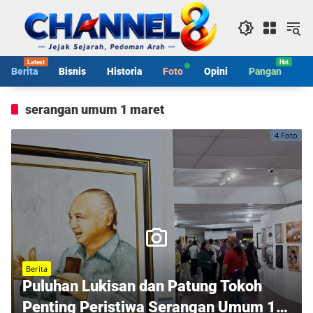
Langsung
ke
konten
Berita
Bisnis
Historia
Foto
Opini
Pangan
S
serangan umum 1 maret
4 Foto
Berita
Puluhan Lukisan dan Patung Tokoh
Penting Peristiwa Serangan Umum 1