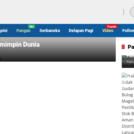
Minggu, 9 Agustus 2026
pini
Pangan
Serbaneka
Delapan Pagi
Video
Follo
emimpin Dunia
Pa
Was
Pas
Rabu