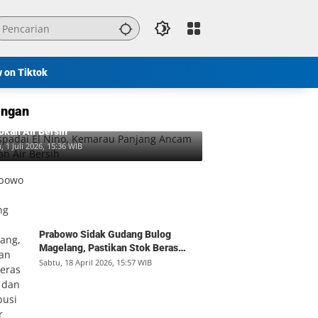
w on Tiktok
ngan
padai El Nino, Kemarau Panjang Ancam
okan Air Bersih
, 1 Juli 2026, 15:36 WIB
Prabowo Sidak Gudang Bulog
Magelang, Pastikan Stok Beras
Aman dan Distribusi Lancar
Sabtu, 18 April 2026, 15:57 WIB