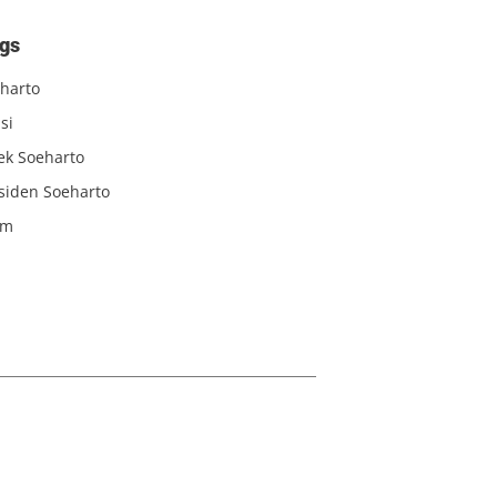
gs
harto
si
iek Soeharto
siden Soeharto
am