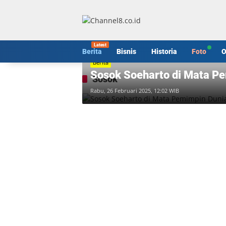
Langsung
ke
konten
Berita
Bisnis
Historia
Foto
O
Berita
Sosok Soeharto di Mata P
Sosok
Rabu, 26 Februari 2025, 12:02 WIB