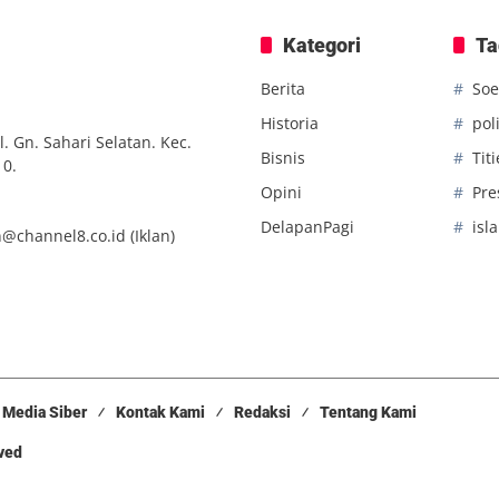
Kategori
Ta
Berita
Soe
Historia
poli
. Gn. Sahari Selatan. Kec.
Bisnis
Tit
10.
Opini
Pre
DelapanPagi
isl
n@channel8.co.id
(Iklan)
Media Siber
Kontak Kami
Redaksi
Tentang Kami
rved