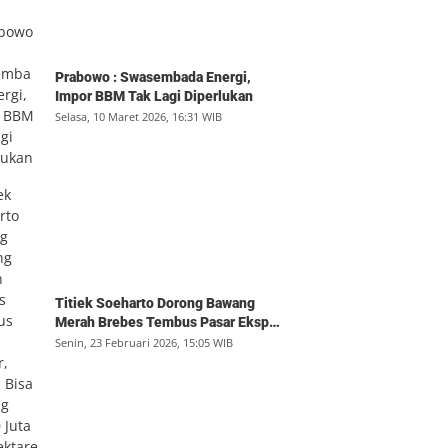
Prabowo : Swasembada Energi,
Impor BBM Tak Lagi Diperlukan
Selasa, 10 Maret 2026, 16:31 WIB
Titiek Soeharto Dorong Bawang
Merah Brebes Tembus Pasar Ekspor,
Petani Bisa Untung Rp350 Juta per
Senin, 23 Februari 2026, 15:05 WIB
Hektare