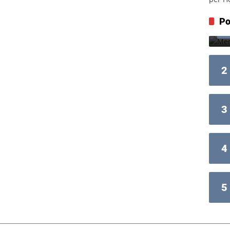
Po
2
3
4
5