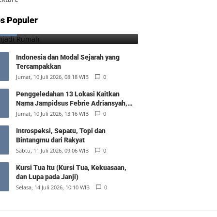
Menjadi Rumah
s Populer
1
Minggu, 9 Agustus 2026, 17:10 WIB
0
Indonesia dan Modal Sejarah yang
Tercampakkan
Jumat, 10 Juli 2026, 08:18 WIB
0
Penggeledahan 13 Lokasi Kaitkan
Nama Jampidsus Febrie Adriansyah,
Polisi Sita Rp476 Miliar dan 74 Kg Emas
Jumat, 10 Juli 2026, 13:16 WIB
0
Introspeksi, Sepatu, Topi dan
Bintangmu dari Rakyat
Sabtu, 11 Juli 2026, 09:06 WIB
0
Kursi Tua Itu (Kursi Tua, Kekuasaan,
dan Lupa pada Janji)
Selasa, 14 Juli 2026, 10:10 WIB
0