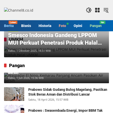
Langsung
ke
konten
Berita
Bisnis
Historia
Foto
Opini
Pangan
S
Berita
Smesco Indonesia Gandeng LPPOM
UMKM
MUI Perkuat Penetrasi Produk Halal
UMKM
Rabu, 1 Oktober 2025, 14:51 WIB
Pangan
Waspadai El Nino, Kemarau Panjang Ancam Pasokan Air
Bersih
Rabu, 1 Juli 2026, 15:36 WIB
Prabowo Sidak Gudang Bulog Magelang, Pastikan
Stok Beras Aman dan Distribusi Lancar
Sabtu, 18 April 2026, 15:57 WIB
Prabowo : Swasembada Energi, Impor BBM Tak