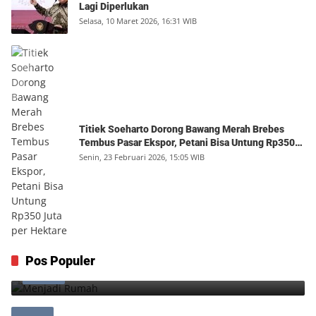
Lagi Diperlukan
Selasa, 10 Maret 2026, 16:31 WIB
Titiek Soeharto Dorong Bawang Merah Brebes
Tembus Pasar Ekspor, Petani Bisa Untung Rp350
Juta per Hektare
Senin, 23 Februari 2026, 15:05 WIB
Menjadi Rumah
Pos Populer
1
Minggu, 9 Agustus 2026, 17:10 WIB
0