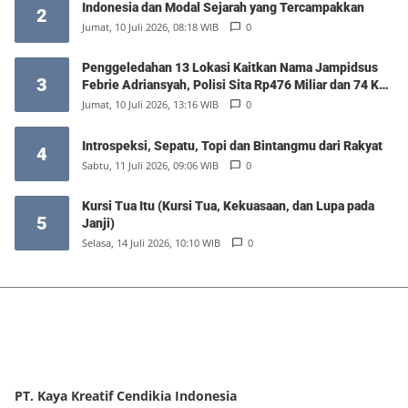
Indonesia dan Modal Sejarah yang Tercampakkan
2
Jumat, 10 Juli 2026, 08:18 WIB
0
Penggeledahan 13 Lokasi Kaitkan Nama Jampidsus
3
Febrie Adriansyah, Polisi Sita Rp476 Miliar dan 74 Kg
Emas
Jumat, 10 Juli 2026, 13:16 WIB
0
Introspeksi, Sepatu, Topi dan Bintangmu dari Rakyat
4
Sabtu, 11 Juli 2026, 09:06 WIB
0
Kursi Tua Itu (Kursi Tua, Kekuasaan, dan Lupa pada
5
Janji)
Selasa, 14 Juli 2026, 10:10 WIB
0
PT. Kaya Kreatif Cendikia Indonesia