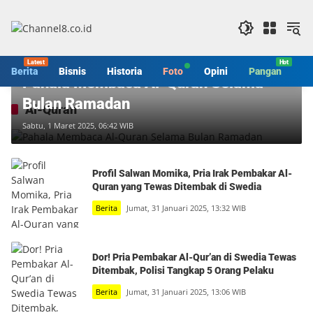
Langsung
ke
konten
Berita
Berita
Bisnis
Historia
Foto
Opini
Pangan
S
Pahala Membaca Al-Quran Selama
Bulan Ramadan
Al-Quran
Sabtu, 1 Maret 2025, 06:42 WIB
Profil Salwan Momika, Pria Irak Pembakar Al-
Quran yang Tewas Ditembak di Swedia
Berita
Jumat, 31 Januari 2025, 13:32 WIB
Dor! Pria Pembakar Al-Qur’an di Swedia Tewas
Ditembak, Polisi Tangkap 5 Orang Pelaku
Berita
Jumat, 31 Januari 2025, 13:06 WIB