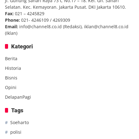
Jl. Gunung Sahari Raya 73 C No.17 – 18. Kel. Gn. Sahari
Selatan. Kec. Kemayoran. Jakarta Pusat. DKI Jakarta 10610.
Fax:
021 – 4245829
Phone:
021- 4246109 / 4269309
Email:
info@channel8.co.id
(Redaksi),
iklan@channel8.co.id
(Iklan)
Kategori
Berita
Historia
Bisnis
Opini
DelapanPagi
Tags
Soeharto
polisi