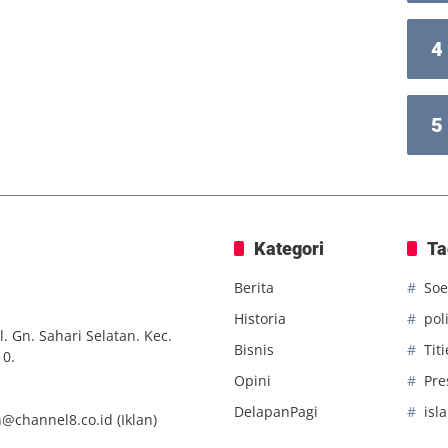
4
5
Kategori
Ta
Berita
Soe
Historia
poli
. Gn. Sahari Selatan. Kec.
Bisnis
Tit
10.
Opini
Pre
DelapanPagi
isl
n@channel8.co.id
(Iklan)