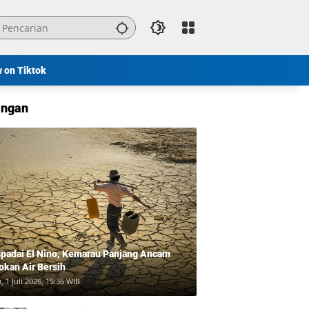
w on Tiktok
ngan
padai El Nino, Kemarau Panjang Ancam
okan Air Bersih
, 1 Juli 2026, 15:36 WIB