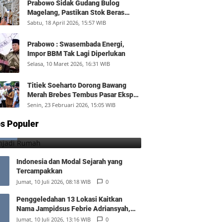
Prabowo Sidak Gudang Bulog
Magelang, Pastikan Stok Beras
Aman dan Distribusi Lancar
Sabtu, 18 April 2026, 15:57 WIB
Prabowo : Swasembada Energi,
Impor BBM Tak Lagi Diperlukan
Selasa, 10 Maret 2026, 16:31 WIB
Titiek Soeharto Dorong Bawang
Merah Brebes Tembus Pasar Ekspor,
Petani Bisa Untung Rp350 Juta per
Senin, 23 Februari 2026, 15:05 WIB
Hektare
Menjadi Rumah
s Populer
1
Minggu, 9 Agustus 2026, 17:10 WIB
0
Indonesia dan Modal Sejarah yang
Tercampakkan
Jumat, 10 Juli 2026, 08:18 WIB
0
Penggeledahan 13 Lokasi Kaitkan
Nama Jampidsus Febrie Adriansyah,
Polisi Sita Rp476 Miliar dan 74 Kg Emas
Jumat, 10 Juli 2026, 13:16 WIB
0