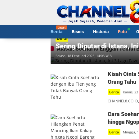
Langsung
ke
konten
Berita
Bisnis
Historia
Foto
O
Berita
Sering Diputar di Istana, I
Alasan Soeharto Enggan Temui 
Selasa, 18 Februari 2025, 14:03 WIB
Kisah Cinta
Orang Tahu
Berita
Kamis, 23
CHANNEL8.CO.ID, 
Cara Soehar
hingga Ngop
Berita
Minggu, 1