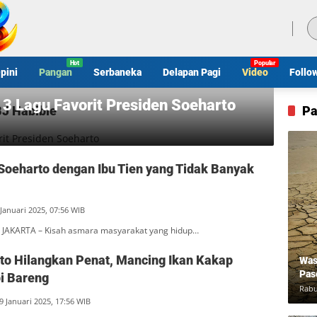
Minggu, 9 Agustus 2026
pini
Pangan
Serbaneka
Delapan Pagi
Video
Follo
ni 3 Lagu Favorit Presiden Soeharto
BJ Habibie
Pa
 Soeharto dengan Ibu Tien yang Tidak Banyak
 Januari 2025, 07:56 WIB
JAKARTA – Kisah asmara masyarakat yang hidup…
to Hilangkan Penat, Mancing Ikan Kakap
Was
Pas
i Bareng
Rabu
9 Januari 2025, 17:56 WIB