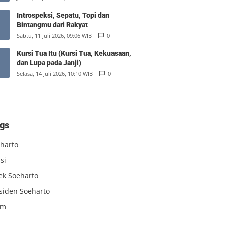
Introspeksi, Sepatu, Topi dan
Bintangmu dari Rakyat
Sabtu, 11 Juli 2026, 09:06 WIB
0
Kursi Tua Itu (Kursi Tua, Kekuasaan,
dan Lupa pada Janji)
Selasa, 14 Juli 2026, 10:10 WIB
0
gs
harto
si
iek Soeharto
siden Soeharto
am