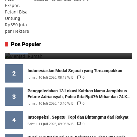
Menjadi Rumah
Pos Populer
1
Minggu, 9 Agustus 2026, 17:10 WIB
0
Indonesia dan Modal Sejarah yang Tercampakkan
2
Jumat, 10 Juli 2026, 08:18 WIB
0
Penggeledahan 13 Lokasi Kaitkan Nama Jampidsus
3
Febrie Adriansyah, Polisi Sita Rp476 Miliar dan 74 Kg
Emas
Jumat, 10 Juli 2026, 13:16 WIB
0
Introspeksi, Sepatu, Topi dan Bintangmu dari Rakyat
4
Sabtu, 11 Juli 2026, 09:06 WIB
0