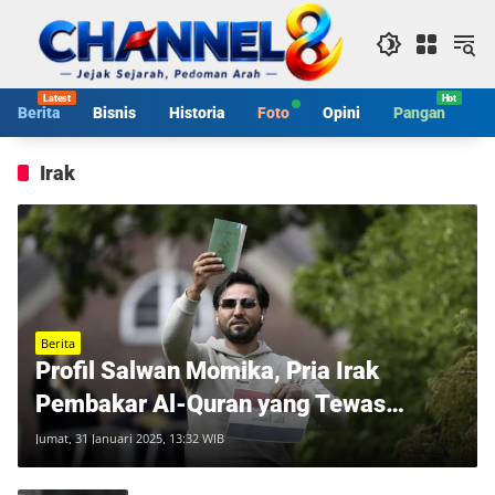
Langsung
ke
konten
Berita
Bisnis
Historia
Foto
Opini
Pangan
S
Irak
Berita
Profil Salwan Momika, Pria Irak
Pembakar Al-Quran yang Tewas
Ditembak di Swedia
Jumat, 31 Januari 2025, 13:32 WIB