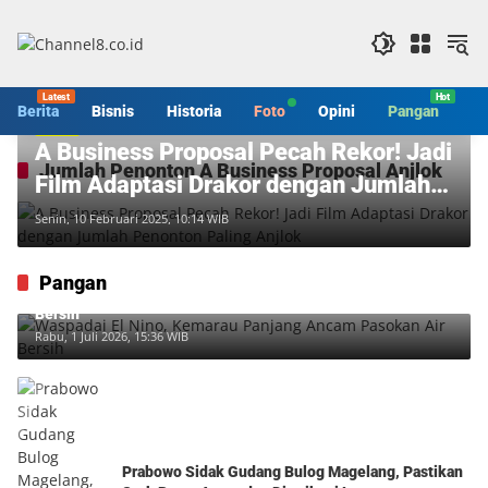
Langsung
ke
konten
Berita
Bisnis
Historia
Foto
Opini
Pangan
S
Berita
A Business Proposal Pecah Rekor! Jadi
Jumlah Penonton A Business Proposal Anjlok
Film Adaptasi Drakor dengan Jumlah
Penonton Paling Anjlok
Senin, 10 Februari 2025, 10:14 WIB
Pangan
Waspadai El Nino, Kemarau Panjang Ancam Pasokan Air
Bersih
Rabu, 1 Juli 2026, 15:36 WIB
Prabowo Sidak Gudang Bulog Magelang, Pastikan