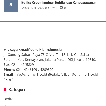
Ketika Kepemimpinan Kehilangan Kenegarawanan
5
Kamis, 16 Juli 2026, 08:04 WIB
0
PT. Kaya Kreatif Cendikia Indonesia
Jl. Gunung Sahari Raya 73 C No.17 – 18. Kel. Gn. Sahari
Selatan. Kec. Kemayoran. Jakarta Pusat. DKI Jakarta 10610.
Fax:
021 – 4245829
Phone:
021- 4246109 / 4269309
Email:
info@channel8.co.id
(Redaksi),
iklan@channel8.co.id
(Iklan)
Kategori
Berita