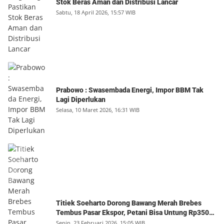
Stok Beras Aman dan Distribusi Lancar
Sabtu, 18 April 2026, 15:57 WIB
Prabowo : Swasembada Energi, Impor BBM Tak
Lagi Diperlukan
Selasa, 10 Maret 2026, 16:31 WIB
Titiek Soeharto Dorong Bawang Merah Brebes
Tembus Pasar Ekspor, Petani Bisa Untung Rp350
Juta per Hektare
Senin, 23 Februari 2026, 15:05 WIB