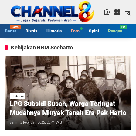
Langsung
ke
konten
Berita
Bisnis
Historia
Foto
Opini
Pangan
S
Kebijakan BBM Soeharto
Historia
LPG Subsidi Susah, Warga Teringat
Mudahnya Minyak Tanah Era Pak Harto
Senin, 3 Februari 2025, 20:41 WIB