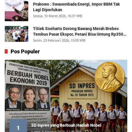
Prabowo : Swasembada Energi, Impor BBM Tak
Lagi Diperlukan
Selasa, 10 Maret 2026, 16:31 WIB
Titiek Soeharto Dorong Bawang Merah Brebes
Tembus Pasar Ekspor, Petani Bisa Untung Rp350
Juta per Hektare
Senin, 23 Februari 2026, 15:05 WIB
Pos Populer
SD Inpres yang Berbuah Hadiah Nobel
1
Kamis, 6 Agustus 2026, 12:49 WIB
0