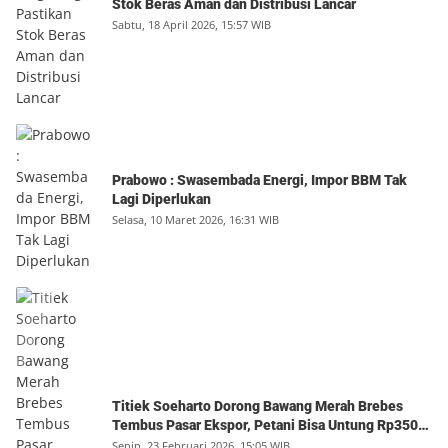
Stok Beras Aman dan Distribusi Lancar
Sabtu, 18 April 2026, 15:57 WIB
Prabowo : Swasembada Energi, Impor BBM Tak
Lagi Diperlukan
Selasa, 10 Maret 2026, 16:31 WIB
Titiek Soeharto Dorong Bawang Merah Brebes
Tembus Pasar Ekspor, Petani Bisa Untung Rp350
Juta per Hektare
Senin, 23 Februari 2026, 15:05 WIB