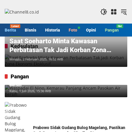
Langsung
ke
konten
Berita
Bisnis
Historia
Foto
Opini
Pangan
S
Berita
Saat Soeharto Minta Kawasan
Kedaulatan
Perbatasan Tak Jadi Korban Zona
Ekonomi Eksklusif
Minggu, 2 Februari 2025, 16:52 WIB
Pangan
Waspadai El Nino, Kemarau Panjang Ancam Pasokan Air
Bersih
Rabu, 1 Juli 2026, 15:36 WIB
Prabowo Sidak Gudang Bulog Magelang, Pastikan