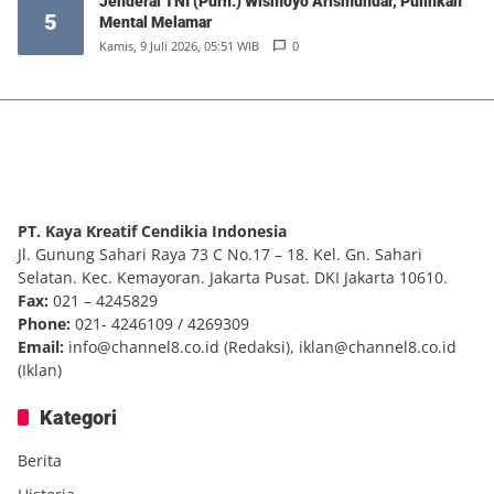
Jenderal TNI (Purn.) Wismoyo Arismundar, Pulihkan
5
Mental Melamar
Kamis, 9 Juli 2026, 05:51 WIB
0
PT. Kaya Kreatif Cendikia Indonesia
Jl. Gunung Sahari Raya 73 C No.17 – 18. Kel. Gn. Sahari
Selatan. Kec. Kemayoran. Jakarta Pusat. DKI Jakarta 10610.
Fax:
021 – 4245829
Phone:
021- 4246109 / 4269309
Email:
info@channel8.co.id
(Redaksi),
iklan@channel8.co.id
(Iklan)
Kategori
Berita