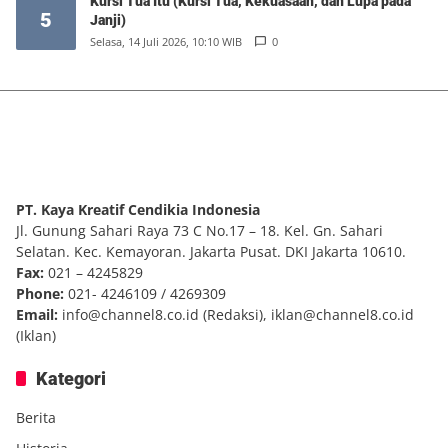
Kursi Tua Itu (Kursi Tua, Kekuasaan, dan Lupa pada
5
Janji)
Selasa, 14 Juli 2026, 10:10 WIB
0
PT. Kaya Kreatif Cendikia Indonesia
Jl. Gunung Sahari Raya 73 C No.17 – 18. Kel. Gn. Sahari
Selatan. Kec. Kemayoran. Jakarta Pusat. DKI Jakarta 10610.
Fax:
021 – 4245829
Phone:
021- 4246109 / 4269309
Email:
info@channel8.co.id
(Redaksi),
iklan@channel8.co.id
(Iklan)
Kategori
Berita