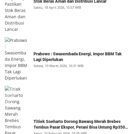
Stok Beras Aman dan Distribusi Lancar
Sabtu, 18 April 2026, 15:57 WIB
Prabowo : Swasembada Energi, Impor BBM Tak
Lagi Diperlukan
Selasa, 10 Maret 2026, 16:31 WIB
Titiek Soeharto Dorong Bawang Merah Brebes
Tembus Pasar Ekspor, Petani Bisa Untung Rp350
Juta per Hektare
Senin, 23 Februari 2026, 15:05 WIB