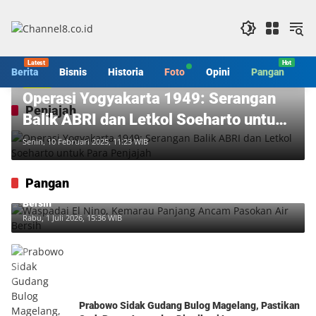
Langsung
ke
konten
Berita
Bisnis
Historia
Foto
Opini
Pangan
S
Berita
Operasi Yogyakarta 1949: Serangan
Penjajah
Balik ABRI dan Letkol Soeharto untuk
Para Penjajah
Senin, 10 Februari 2025, 11:23 WIB
Pangan
Waspadai El Nino, Kemarau Panjang Ancam Pasokan Air
Bersih
Rabu, 1 Juli 2026, 15:36 WIB
Prabowo Sidak Gudang Bulog Magelang, Pastikan