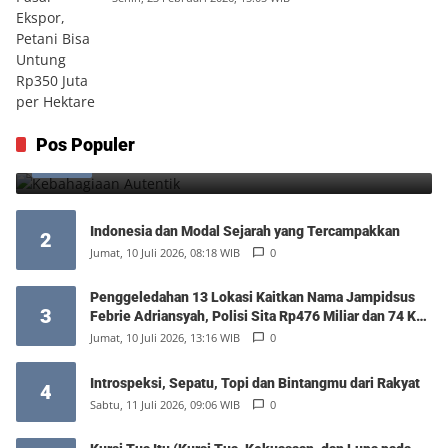
Kebahagiaan Autentik
Pos Populer
1
Jumat, 7 Agustus 2026, 10:25 WIB
0
Indonesia dan Modal Sejarah yang Tercampakkan
2
Jumat, 10 Juli 2026, 08:18 WIB
0
Penggeledahan 13 Lokasi Kaitkan Nama Jampidsus
3
Febrie Adriansyah, Polisi Sita Rp476 Miliar dan 74 Kg
Emas
Jumat, 10 Juli 2026, 13:16 WIB
0
Introspeksi, Sepatu, Topi dan Bintangmu dari Rakyat
4
Sabtu, 11 Juli 2026, 09:06 WIB
0