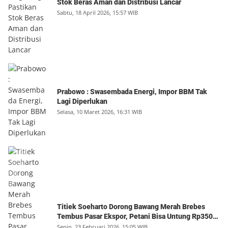
Stok Beras Aman dan Distribusi Lancar
Sabtu, 18 April 2026, 15:57 WIB
Prabowo : Swasembada Energi, Impor BBM Tak
Lagi Diperlukan
Selasa, 10 Maret 2026, 16:31 WIB
Titiek Soeharto Dorong Bawang Merah Brebes
Tembus Pasar Ekspor, Petani Bisa Untung Rp350
Juta per Hektare
Senin, 23 Februari 2026, 15:05 WIB