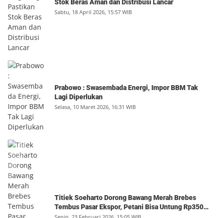
Stok Beras Aman dan Distribusi Lancar
Sabtu, 18 April 2026, 15:57 WIB
Prabowo : Swasembada Energi, Impor BBM Tak
Lagi Diperlukan
Selasa, 10 Maret 2026, 16:31 WIB
Titiek Soeharto Dorong Bawang Merah Brebes
Tembus Pasar Ekspor, Petani Bisa Untung Rp350
Juta per Hektare
Senin, 23 Februari 2026, 15:05 WIB