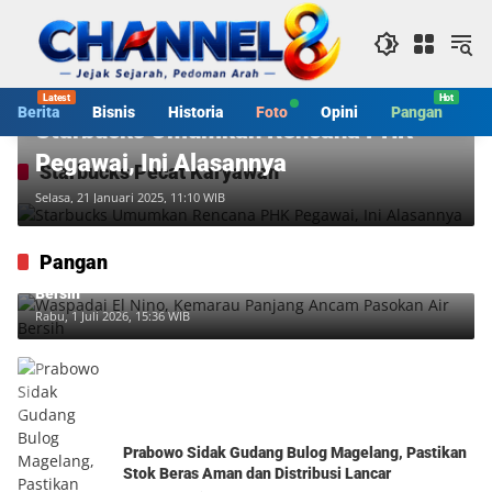
Langsung
ke
konten
Bisnis
Berita
Bisnis
Historia
Foto
Opini
Pangan
S
Starbucks Umumkan Rencana PHK
Pegawai, Ini Alasannya
Starbucks Pecat Karyawan
Selasa, 21 Januari 2025, 11:10 WIB
Pangan
Waspadai El Nino, Kemarau Panjang Ancam Pasokan Air
Bersih
Rabu, 1 Juli 2026, 15:36 WIB
Prabowo Sidak Gudang Bulog Magelang, Pastikan
Stok Beras Aman dan Distribusi Lancar