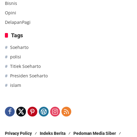
Bisnis
Opini
DelapanPagi
Tags
Soeharto
polisi
Titiek Soeharto
Presiden Soeharto
islam
Privacy Policy
Indeks Berita
Pedoman Media Siber