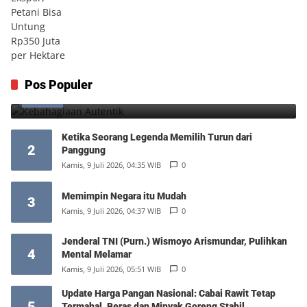
Kebahagiaan Autentik
Pos Populer
1
Jumat, 7 Agustus 2026, 10:25 WIB
0
Ketika Seorang Legenda Memilih Turun dari
2
Panggung
Kamis, 9 Juli 2026, 04:35 WIB
0
Memimpin Negara itu Mudah
3
Kamis, 9 Juli 2026, 04:37 WIB
0
Jenderal TNI (Purn.) Wismoyo Arismundar, Pulihkan
4
Mental Melamar
Kamis, 9 Juli 2026, 05:51 WIB
0
Update Harga Pangan Nasional: Cabai Rawit Tetap
5
Termahal, Beras dan Minyak Goreng Stabil