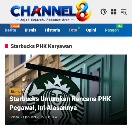
Langsung
ke
konten
Berita
Bisnis
Historia
Foto
Opini
Pangan
S
Starbucks PHK Karyawan
Bisnis
Starbucks Umumkan Rencana PHK
Pegawai, Ini Alasannya
Selasa, 21 Januari 2025, 11:10 WIB