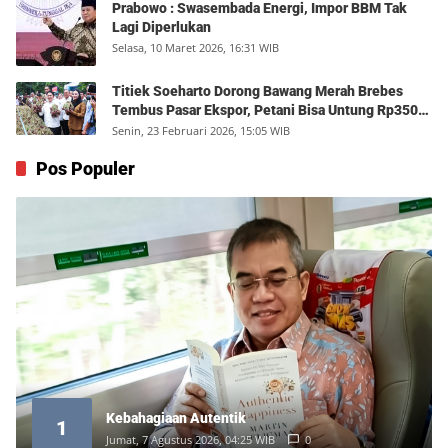
Prabowo : Swasembada Energi, Impor BBM Tak
Lagi Diperlukan
Selasa, 10 Maret 2026, 16:31 WIB
Titiek Soeharto Dorong Bawang Merah Brebes
Tembus Pasar Ekspor, Petani Bisa Untung Rp350
Juta per Hektare
Senin, 23 Februari 2026, 15:05 WIB
Pos Populer
Kebahagiaan Autentik
1
Jumat, 7 Agustus 2026, 04:25 WIB
0