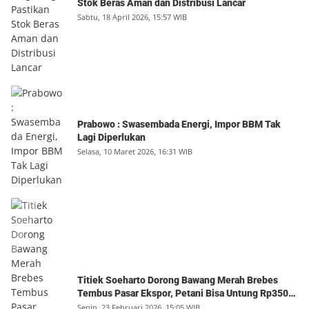
Stok Beras Aman dan Distribusi Lancar
Sabtu, 18 April 2026, 15:57 WIB
Prabowo : Swasembada Energi, Impor BBM Tak
Lagi Diperlukan
Selasa, 10 Maret 2026, 16:31 WIB
Titiek Soeharto Dorong Bawang Merah Brebes
Tembus Pasar Ekspor, Petani Bisa Untung Rp350
Juta per Hektare
Senin, 23 Februari 2026, 15:05 WIB