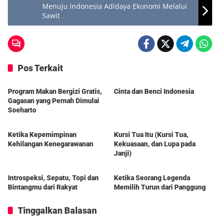
Menuju Indonesia Adidaya Ekonomi Melalui
Sawit
Pos Terkait
Berita
Berita
Program Makan Bergizi Gratis,
Cinta dan Benci Indonesia
Gagasan yang Pernah Dimulai
Soeharto
DelapanPagi
DelapanPagi
Ketika Kepemimpinan
Kursi Tua Itu (Kursi Tua,
Kehilangan Kenegarawanan
Kekuasaan, dan Lupa pada
Janji)
Berita
Berita
Introspeksi, Sepatu, Topi dan
Ketika Seorang Legenda
Bintangmu dari Rakyat
Memilih Turun dari Panggung
Tinggalkan Balasan