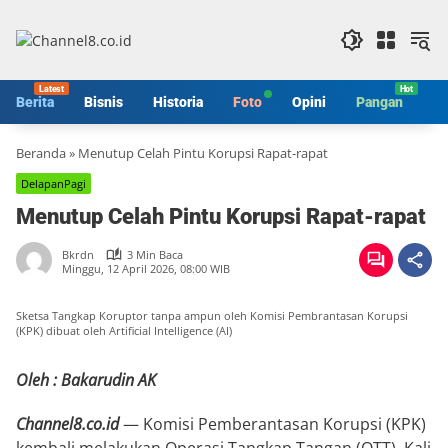
Langsung
ke
konten
Berita
Bisnis
Historia
Foto
Opini
Pangan
S
Beranda
»
Menutup Celah Pintu Korupsi Rapat-rapat
DelapanPagi
Menutup Celah Pintu Korupsi Rapat-rapat
Bkrdn
3 Min Baca
Minggu, 12 April 2026, 08:00 WIB
Sketsa Tangkap Koruptor tanpa ampun oleh Komisi Pembrantasan Korupsi
(KPK) dibuat oleh Artificial Intelligence (AI)
Oleh : Bakarudin AK
Channel8.co.id
— Komisi Pemberantasan Korupsi (KPK)