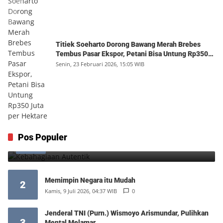
Titiek Soeharto Dorong Bawang Merah Brebes
Tembus Pasar Ekspor, Petani Bisa Untung Rp350
Juta per Hektare
Senin, 23 Februari 2026, 15:05 WIB
Kebahagiaan Autentik
Pos Populer
1
Jumat, 7 Agustus 2026, 10:25 WIB
0
Memimpin Negara itu Mudah
2
Kamis, 9 Juli 2026, 04:37 WIB
0
Jenderal TNI (Purn.) Wismoyo Arismundar, Pulihkan
3
Mental Melamar