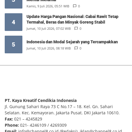
Kamis, 9 Juli 2026, 05:51 WIB
0
Update Harga Pangan Nasional: Cabai Rawit Tetap
4
Termahal, Beras dan Minyak Goreng Stabil
Jumat, 10 Juli 2026, 07:02 WIB
0
Indonesia dan Modal Sejarah yang Tercampakkan
5
Jumat, 10 Juli 2026, 08:18 WIB
0
PT. Kaya Kreatif Cendikia Indonesia
Jl. Gunung Sahari Raya 73 C No.17 – 18. Kel. Gn. Sahari
Selatan. Kec. Kemayoran. Jakarta Pusat. DKI Jakarta 10610.
Fax:
021 – 4245829
Phone:
021- 4246109 / 4269309
Email:
info@channel8.co.id
(Redaksi),
iklan@channel8.co.id