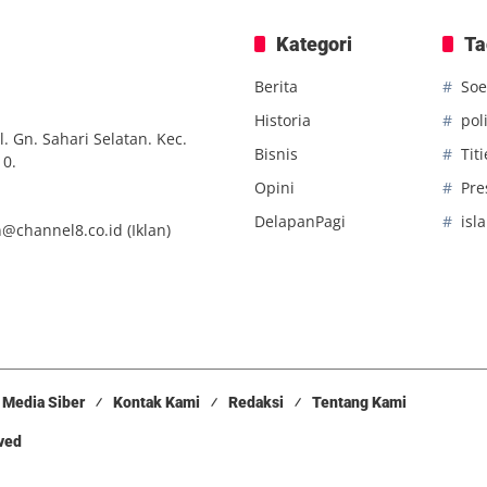
Kategori
Ta
Berita
Soe
Historia
poli
. Gn. Sahari Selatan. Kec.
Bisnis
Tit
10.
Opini
Pre
DelapanPagi
isl
n@channel8.co.id
(Iklan)
Media Siber
Kontak Kami
Redaksi
Tentang Kami
rved