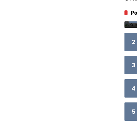
Po
2
3
4
5