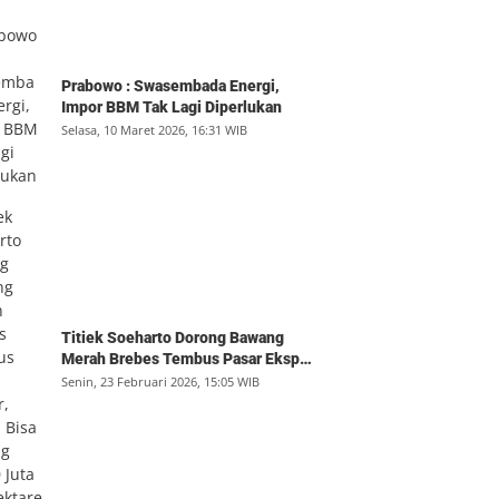
Prabowo : Swasembada Energi,
Impor BBM Tak Lagi Diperlukan
Selasa, 10 Maret 2026, 16:31 WIB
Titiek Soeharto Dorong Bawang
Merah Brebes Tembus Pasar Ekspor,
Petani Bisa Untung Rp350 Juta per
Senin, 23 Februari 2026, 15:05 WIB
Hektare