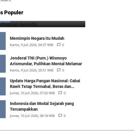
Kebahagiaan Autentik
s Populer
1
Jumat, 7 Agustus 2026, 10:25 WIB
0
Memimpin Negara itu Mudah
Kamis, 9 Juli 2026, 04:37 WIB
0
Jenderal TNI (Purn.) Wismoyo
Arismundar, Pulihkan Mental Melamar
Kamis, 9 Juli 2026, 05:51 WIB
0
Update Harga Pangan Nasional: Cabai
Rawit Tetap Termahal, Beras dan
Minyak Goreng Stabil
Jumat, 10 Juli 2026, 07:02 WIB
0
Indonesia dan Modal Sejarah yang
Tercampakkan
Jumat, 10 Juli 2026, 08:18 WIB
0