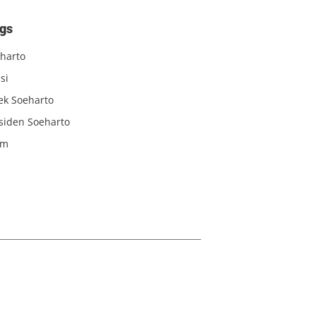
gs
harto
si
iek Soeharto
siden Soeharto
am