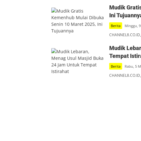
Mudik Grati
Ini Tujuanny
Berita
Minggu, 9
CHANNEL8.CO.ID, 
Mudik Lebar
Tempat Istir
Berita
Rabu, 5 M
CHANNEL8.CO.ID,