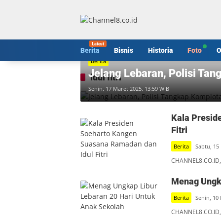
Langsung
ke
konten
Berita
Bisnis
Historia
Foto
O
Berita
Jelang Lebaran, Polisi Ta
idul fitri
Senin, 17 Maret 2025, 13:59 WIB
Kala Presid
Fitri
Berita
Sabtu, 15
CHANNEL8.CO.ID, 
Menag Ungka
Berita
Senin, 10
CHANNEL8.CO.ID,