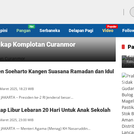
Sabtu, 8 Agustus 2026
pini
Pangan
Serbaneka
Delapan Pagi
Video
Follo
ngkap Komplotan Curanmor
Pa
Was
Pas
Rabu
en Soeharto Kangen Suasana Ramadan dan Idul
 Maret 2025, 18:23 WIB
JAKARTA – Presiden ke-2 RI Jenderal besar…
p Libur Lebaran 20 Hari Untuk Anak Sekolah
 Maret 2025, 23:00 WIB
 JAKARTA — Menteri Agama (Menag) KH Nasaruddin…