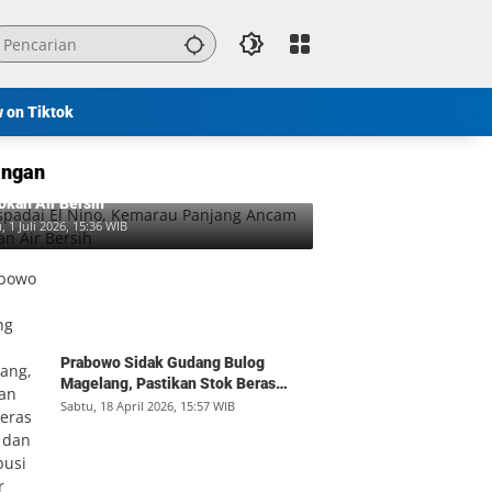
w on Tiktok
ngan
padai El Nino, Kemarau Panjang Ancam
okan Air Bersih
, 1 Juli 2026, 15:36 WIB
Prabowo Sidak Gudang Bulog
Magelang, Pastikan Stok Beras
Aman dan Distribusi Lancar
Sabtu, 18 April 2026, 15:57 WIB