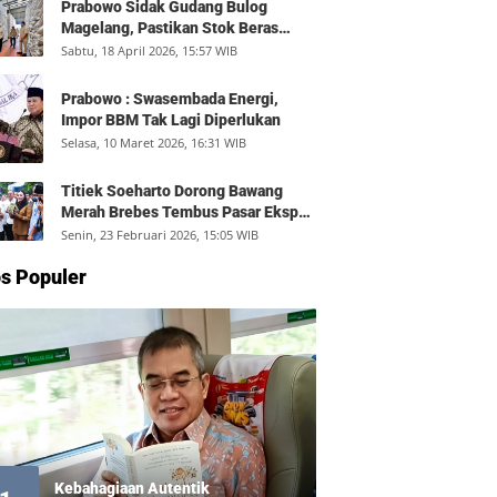
Prabowo Sidak Gudang Bulog
Magelang, Pastikan Stok Beras
Aman dan Distribusi Lancar
Sabtu, 18 April 2026, 15:57 WIB
Prabowo : Swasembada Energi,
Impor BBM Tak Lagi Diperlukan
Selasa, 10 Maret 2026, 16:31 WIB
Titiek Soeharto Dorong Bawang
Merah Brebes Tembus Pasar Ekspor,
Petani Bisa Untung Rp350 Juta per
Senin, 23 Februari 2026, 15:05 WIB
Hektare
s Populer
Kebahagiaan Autentik