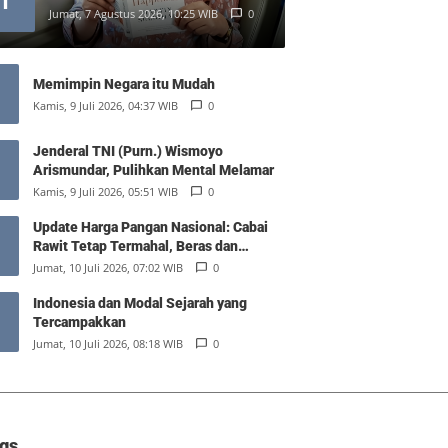
1
Jumat, 7 Agustus 2026, 10:25 WIB
0
Memimpin Negara itu Mudah
Kamis, 9 Juli 2026, 04:37 WIB
0
Jenderal TNI (Purn.) Wismoyo
Arismundar, Pulihkan Mental Melamar
Kamis, 9 Juli 2026, 05:51 WIB
0
Update Harga Pangan Nasional: Cabai
Rawit Tetap Termahal, Beras dan
Minyak Goreng Stabil
Jumat, 10 Juli 2026, 07:02 WIB
0
Indonesia dan Modal Sejarah yang
Tercampakkan
Jumat, 10 Juli 2026, 08:18 WIB
0
gs