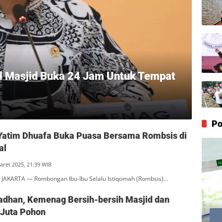
l Masjid Buka 24 Jam Untuk Tempat
Po
Yatim Dhuafa Buka Puasa Bersama Rombsis di
al
aret 2025, 21:39 WIB
JAKARTA — Rombongan Ibu-Ibu Selalu Istiqomah (Rombsis)…
dhan, Kemenag Bersih-bersih Masjid dan
 Juta Pohon