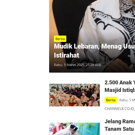
Berita
Mudik Lebaran, Menag Usu
Istirahat
Rabu, 5 Maret 2025, 21:39 WIB
2.500 Anak 
Masjid Istiql
Berita
Rabu, 5 M
CHANNEL8.CO.ID, 
Jelang Rama
Tanam Satu