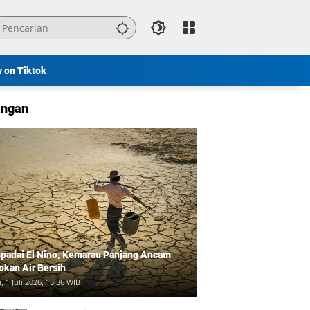
w on Tiktok
ngan
padai El Nino, Kemarau Panjang Ancam
okan Air Bersih
, 1 Juli 2026, 15:36 WIB