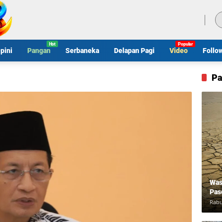
Sabtu, 8 Agustus 2026
pini
Pangan
Serbaneka
Delapan Pagi
Video
Follo
Pa
Was
Pas
Rabu