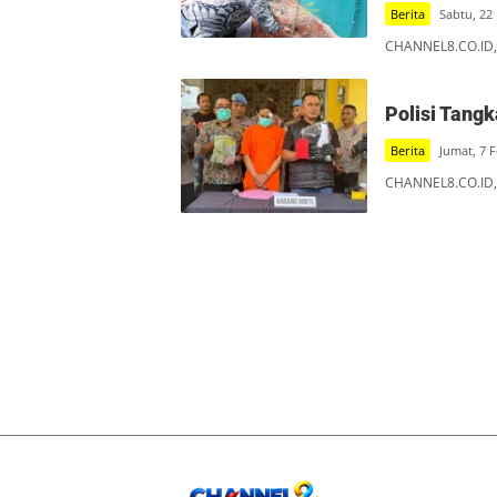
Berita
Sabtu, 22
CHANNEL8.CO.ID, 
Polisi Tang
Berita
Jumat, 7 
CHANNEL8.CO.ID, 