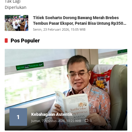
Titiek Soeharto Dorong Bawang Merah Brebes
Tembus Pasar Ekspor, Petani Bisa Untung Rp350
Juta per Hektare
Senin, 23 Februari 2026, 15:05 WIB
Pos Populer
Kebahagiaan Autentik
1
Jumat, 7 Agustus 2026, 10:25 WIB
0