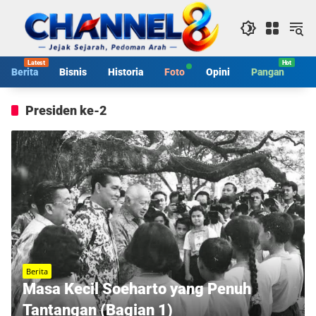
Langsung
ke
konten
Berita
Bisnis
Historia
Foto
Opini
Pangan
S
Presiden ke-2
Berita
Masa Kecil Soeharto yang Penuh
Tantangan (Bagian 1)