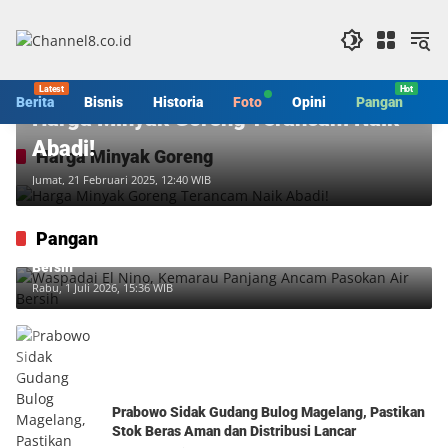
Langsung
ke
konten
Pangan
Berita
Bisnis
Historia
Foto
Opini
Pangan
S
Harga Minyak Goreng Terancam Naik
Abadi!
Harga Minyak Goreng
Jumat, 21 Februari 2025, 12:40 WIB
Pangan
Waspadai El Nino, Kemarau Panjang Ancam Pasokan Air
Bersih
Rabu, 1 Juli 2026, 15:36 WIB
Prabowo Sidak Gudang Bulog Magelang, Pastikan
Stok Beras Aman dan Distribusi Lancar