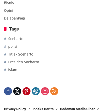
Bisnis
Opini
DelapanPagi
Tags
Soeharto
polisi
Titiek Soeharto
Presiden Soeharto
islam
Privacy Policy
Indeks Berita
Pedoman Media Siber