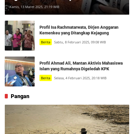
Korupsi di Pertamina
Kamis, 13 Maret 2025, 21:19 WIB
Profil Isa Rachmatarwata, Dirjen Anggaran
Kemenkeu yang Ditangkap Kejagung
Berita
Sabtu, 8 Februari 2025, 09:08 WIB
Profil Ahmad Ali, Mantan Aktivis Mahasiswa
Islam yang Rumahnya Digeledah KPK
Berita
Selasa, 4 Februari 2025, 20:18 WIB
Pangan