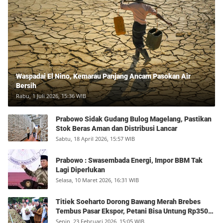
Waspadai El Nino, Kemarau Panjang Ancam Pasokan Air
Bersih
Rabu, 1 Juli 2026, 15:36 WIB
Prabowo Sidak Gudang Bulog Magelang, Pastikan
Stok Beras Aman dan Distribusi Lancar
Sabtu, 18 April 2026, 15:57 WIB
Prabowo : Swasembada Energi, Impor BBM Tak
Lagi Diperlukan
Selasa, 10 Maret 2026, 16:31 WIB
Titiek Soeharto Dorong Bawang Merah Brebes
Tembus Pasar Ekspor, Petani Bisa Untung Rp350
Juta per Hektare
Senin, 23 Februari 2026, 15:05 WIB