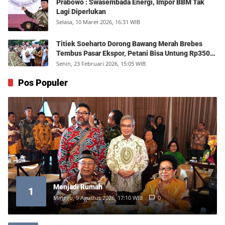
Prabowo : Swasembada Energi, Impor BBM Tak
Lagi Diperlukan
Selasa, 10 Maret 2026, 16:31 WIB
Titiek Soeharto Dorong Bawang Merah Brebes
Tembus Pasar Ekspor, Petani Bisa Untung Rp350
Juta per Hektare
Senin, 23 Februari 2026, 15:05 WIB
Pos Populer
Menjadi Rumah
1
Minggu, 9 Agustus 2026, 17:10 WIB
0