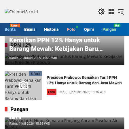
Langsung
ke
konten
Berita
Bisnis
Historia
Foto
Opini
Pangan
S
Berita
Kenaikan PPN 12% Hanya untuk
PPN 12%
Barang Mewah: Kebijakan Baru
Presiden Prabowo
Kamis, 2 Januari 2025, 19:29 WIB
6 Foto
Presiden Prabowo: Kenaikan Tarif PPN
12% Hanya untuk Barang dan Jasa Mewah
Foto
Rabu, 1 Januari 2025, 13:36 WIB
Pangan
Waspadai El Nino, Kemarau Panjang Ancam Pasokan Air
Bersih
Rabu, 1 Juli 2026, 15:36 WIB