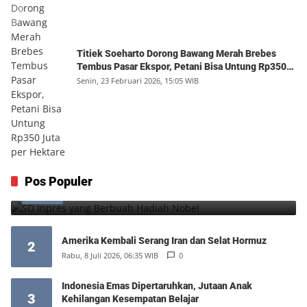
Titiek Soeharto Dorong Bawang Merah Brebes
Tembus Pasar Ekspor, Petani Bisa Untung Rp350
Juta per Hektare
Senin, 23 Februari 2026, 15:05 WIB
SD Inpres yang Berbuah Hadiah Nobel
Pos Populer
1
Kamis, 6 Agustus 2026, 12:49 WIB
0
Amerika Kembali Serang Iran dan Selat Hormuz
2
Rabu, 8 Juli 2026, 06:35 WIB
0
Indonesia Emas Dipertaruhkan, Jutaan Anak
3
Kehilangan Kesempatan Belajar