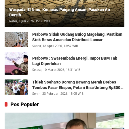
Waspadai El Nino, Kemarau Panjang Ancam Pasokan Air
Bersih
Rabu, 1 Juli 2026, 15:36 WIB
Prabowo Sidak Gudang Bulog Magelang, Pastikan
Stok Beras Aman dan Distribusi Lancar
Sabtu, 18 April 2026, 15:57 WIB
Prabowo : Swasembada Energi, Impor BBM Tak
Lagi Diperlukan
Selasa, 10 Maret 2026, 16:31 WIB
Titiek Soeharto Dorong Bawang Merah Brebes
Tembus Pasar Ekspor, Petani Bisa Untung Rp350
Juta per Hektare
Senin, 23 Februari 2026, 15:05 WIB
Pos Populer