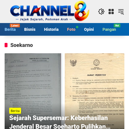
Langsung
ke
konten
Berita
Bisnis
Historia
Foto
Opini
Pangan
S
Soekarno
Berita
Sejarah Supersemar: Keberhasilan
Jenderal Besar Soeharto Pulihkan