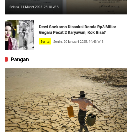
Keamanan Nasional
Selasa, 11 Maret 2025, 23:18 WIB
Dewi Soekarno Disanksi Denda Rp3 Miliar
Gegara Pecat 2 Karyawan, Kok Bisa?
Berita
Senin, 20 Januari 2025, 14:43 WIB
Pangan