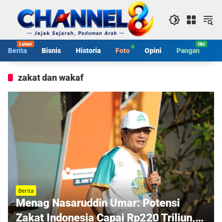
Langsung
ke
konten
Berita
Bisnis
Historia
Foto
Opini
Pangan
S
zakat dan wakaf
Berita
Menag Nasaruddin Umar: Potensi
Zakat Indonesia Capai Rp220 Triliun,