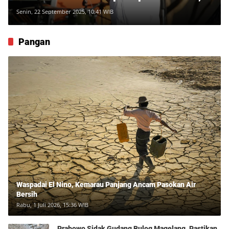
Baru Rp41 Triliun yang Berhasil
Senin, 22 September 2025, 10:41 WIB
Dihimpun
Pangan
Waspadai El Nino, Kemarau Panjang Ancam Pasokan Air
Bersih
Rabu, 1 Juli 2026, 15:36 WIB
Prabowo Sidak Gudang Bulog Magelang, Pastikan