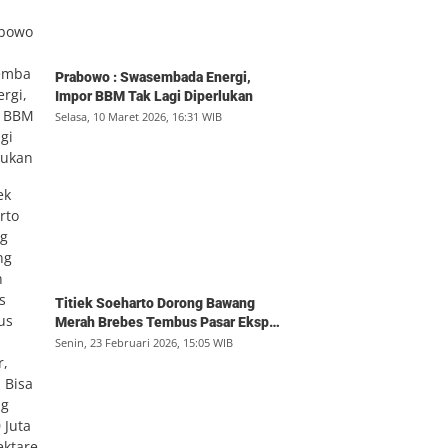
Prabowo : Swasembada Energi,
Impor BBM Tak Lagi Diperlukan
Selasa, 10 Maret 2026, 16:31 WIB
Titiek Soeharto Dorong Bawang
Merah Brebes Tembus Pasar Ekspor,
Petani Bisa Untung Rp350 Juta per
Senin, 23 Februari 2026, 15:05 WIB
Hektare