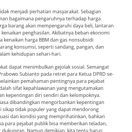
tidak menjadi perhatian masyarakat. Sebagian
man bagaimana pengaruhnya terhadap harga
rga barang akan mempengaruhi daya beli, lantaran
n kenaikan penghasilan. Akibatnya beban ekonomi
ula kenaikan harga BBM dan gas nonsubsidi
arang konsumsi, seperti sandang, pangan, dan
dalam kehidupan sehari-hari.
kat dapat menimbulkan gejolak sosial. Semangat
 Prabowo Subianto pada retret para Ketua DPRD se-
 melainkan pemahaman pentingnya para pejabat
 adalah sifat kepahlawanan yang mengutamakan
an kepentingan diri sendiri dan kelompoknya.
biasa dibandingkan mengorbankan kepentingan
 sikap tidak populer yang dapat mendorong
uasi dan kondisi yang memprihatinkan, bahkan
Jika para pejabat publik bisa memberikan teladan,
 dukungan. Namun demikian, kita tentu harus