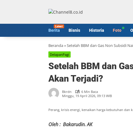
Langsung
ke
konten
Berita
Bisnis
Historia
Foto
O
Beranda
»
Setelah BBM dan Gas Non Subsidi Nai
DelapanPagi
Setelah BBM dan Gas
Akan Terjadi?
Bkrdn
6 Min Baca
Minggu, 19 April 2026, 09:13 WIB
Perang, krisis energi, kenaikan harga kebutuhan dan ke
Oleh : Bakarudin. AK