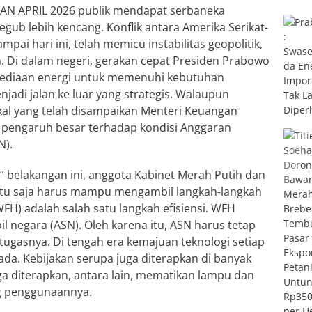
N APRIL 2026 publik mendapat serbaneka
ub lebih kencang. Konflik antara Amerika Serikat-
ai hari ini, telah memicu instabilitas geopolitik,
a. Di dalam negeri, gerakan cepat Presiden Prabowo
ediaan energi untuk memenuhi kebutuhan
adi jalan ke luar yang strategis. Walaupun
kal yang telah disampaikan Menteri Keuangan
pengaruh besar terhadap kondisi Anggaran
N).
” belakangan ini, anggota Kabinet Merah Putih dan
tentu saja harus mampu mengambil langkah-langkah
FH) adalah salah satu langkah efisiensi. WFH
il negara (ASN). Oleh karena itu, ASN harus tetap
ugasnya. Di tengah era kemajuan teknologi setiap
da. Kebijakan serupa juga diterapkan di banyak
ga diterapkan, antara lain, mematikan lampu dan
ng penggunaannya.