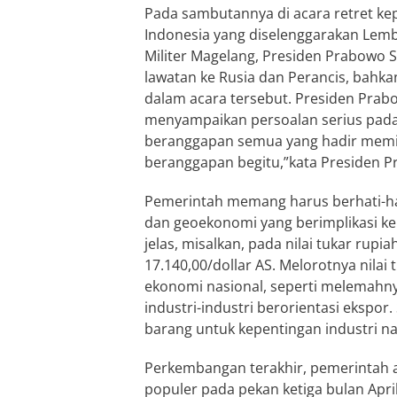
Pada sambutannya di acara retret kep
Indonesia yang diselenggarakan Lem
Militer Magelang, Presiden Prabowo S
lawatan ke Rusia dan Perancis, bahkan
dalam acara tersebut. Presiden Prabo
menyampaikan persoalan serius pada sa
beranggapan semua yang hadir memili
beranggapan begitu,”kata Presiden
Pemerintah memang harus berhati-h
dan geoekonomi yang berimplikasi kep
jelas, misalkan, pada nilai tukar rupi
17.140,00/dollar AS. Melorotnya nilai
ekonomi nasional, seperti melemahn
industri-industri berorientasi ekspor
barang untuk kepentingan industri na
Perkembangan terakhir, pemerintah a
populer pada pekan ketiga bulan April