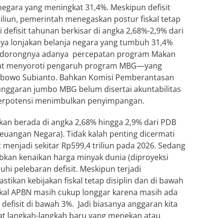
negara yang meningkat 31,4%. Meskipun defisit
triliun, pemerintah menegaskan postur fiskal tetap
defisit tahunan berkisar di angka 2,68%-2,9% dari
ya lonjakan belanja negara yang tumbuh 31,4%
 pendorongnya adanya percepatan program Makan
amat menyoroti pengaruh program MBG—yang
abowo Subianto. Bahkan Komisi Pemberantasan
nggaran jumbo MBG belum disertai akuntabilitas
berpotensi menimbulkan penyimpangan.
kan berada di angka 2,68% hingga 2,9% dari PDB
uangan Negara). Tidak kalah penting dicermati
menjadi sekitar Rp599,4 triliun pada 2026. Sedang
ebabkan kenaikan harga minyak dunia (diproyeksi
 pelebaran defisit. Meskipun terjadi
tikan kebijakan fiskal tetap disiplin dan di bawah
skal APBN masih cukup longgar karena masih ada
efisit di bawah 3%. Jadi biasanya anggaran kita
at langkah-langkah baru yang menekan atau