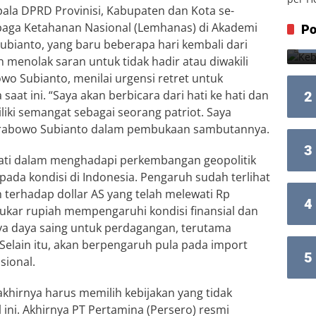
ala DPRD Provinisi, Kabupaten dan Kota se-
baga Ketahanan Nasional (Lemhanas) di Akademi
Po
ubianto, yang baru beberapa hari kembali dari
 menolak saran untuk tidak hadir atau diwakili
wo Subianto, menilai urgensi retret untuk
at ini. “Saya akan berbicara dari hati ke hati dan
2
ki semangat sebagai seorang patriot. Saya
 Prabowo Subianto dalam pembukaan sambutannya.
3
ati dalam menghadapi perkembangan geopolitik
ada kondisi di Indonesia. Pengaruh sudah terlihat
ah terhadap dollar AS yang telah melewati Rp
4
 tukar rupiah mempengaruhi kondisi finansial dan
ya daya saing untuk perdagangan, terutama
. Selain itu, akan berpengaruh pula pada import
5
sional.
khirnya harus memilih kebijakan yang tidak
 ini. Akhirnya PT Pertamina (Persero) resmi