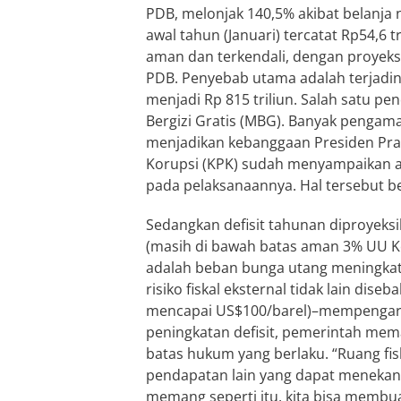
PDB, melonjak 140,5% akibat belanja 
awal tahun (Januari) tercatat Rp54,6 
aman dan terkendali, dengan proyeksi 
PDB. Penyebab utama adalah terjadin
menjadi Rp 815 triliun. Salah satu
Bergizi Gratis (MBG). Banyak peng
menjadikan kebanggaan Presiden Pr
Korupsi (KPK) sudah menyampaikan a
pada pelaksanaannya. Hal tersebut 
Sedangkan defisit tahunan diproyeksi
(masih di bawah batas aman 3% UU Ke
adalah beban bunga utang meningkat 
risiko fiskal eksternal tidak lain dis
mencapai US$100/barel)–mempengaruhi
peningkatan defisit, pemerintah memas
batas hukum yang berlaku. “Ruang fi
pendapatan lain yang dapat menekan d
memang seperti itu, kita bisa membu