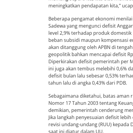
meningkatkan pendapatan kita,” uca
Beberapa pengamat ekonomi menilai 
Sadewa yang mengunci defisit Anggar
level 2,9% terhadap produk domestik b
beban subsidi maupun kompensasi en
akan ditanggung oleh APBN di tengah 
geopolitik bahkan mencapai defisit Rp 
Diperkirakan defisit pemerintah per
ini juga akan tembus melebihi 0,6% da
defisit bulan lalu sebesar 0,53% ter
tahun lalu di angka 0,43% dari PDB.
Sebagaimana diketahui, batas aman 
Nomor 17 Tahun 2003 tentang Keuang
demikian, pemerintah cenderung menj
Jika langkah penyesuaian defisit leb
revisi undang-undang (RUU) kepada DP
saat ini diatur dalam UU.