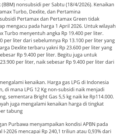
(BBM) nonsubsidi per Sabtu (18/4/2026). Kenaikan
tamax Turbo, Dexlite, dan Pertamina
ubsidi Pertamax dan Pertamax Green tidak
ap mengacu pada harga 1 April 2026. Untuk wilayah
ax Turbo menyentuh angka Rp 19.400 per liter.
0 per liter dari sebelumnya Rp 13.100 per liter yang
rga Dexlite terbaru yakni Rp 23.600 per liter yang
besar Rp 9.400 per liter. Begitu juga untuk
.900 per liter, naik sebesar Rp 9.400 per liter dari
engalami kenaikan. Harga gas LPG di Indonesia
n, di mana LPG 12 Kg non-subsidi naik menjadi
ng, sementara Bright Gas 5,5 kg naik ke Rp114.000.
ilayah juga mengalami kenaikan harga di tingkat
per tabung
ngan Purbawa menyampaikan kondisi APBN pada
al I-2026 mencapai Rp 240,1 triliun atau 0,93% dari