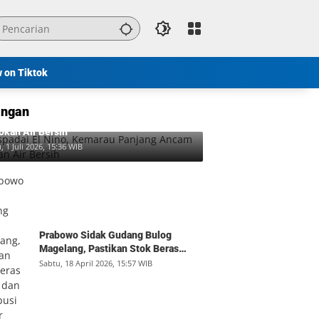
w on Tiktok
ngan
padai El Nino, Kemarau Panjang Ancam
okan Air Bersih
, 1 Juli 2026, 15:36 WIB
Prabowo Sidak Gudang Bulog
Magelang, Pastikan Stok Beras
Aman dan Distribusi Lancar
Sabtu, 18 April 2026, 15:57 WIB