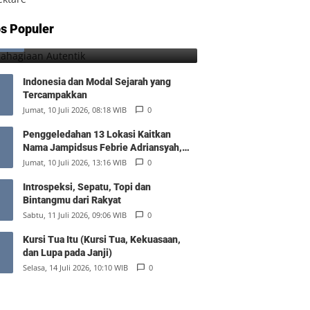
Kebahagiaan Autentik
s Populer
1
Jumat, 7 Agustus 2026, 10:25 WIB
0
Indonesia dan Modal Sejarah yang
Tercampakkan
Jumat, 10 Juli 2026, 08:18 WIB
0
Penggeledahan 13 Lokasi Kaitkan
Nama Jampidsus Febrie Adriansyah,
Polisi Sita Rp476 Miliar dan 74 Kg Emas
Jumat, 10 Juli 2026, 13:16 WIB
0
Introspeksi, Sepatu, Topi dan
Bintangmu dari Rakyat
Sabtu, 11 Juli 2026, 09:06 WIB
0
Kursi Tua Itu (Kursi Tua, Kekuasaan,
dan Lupa pada Janji)
Selasa, 14 Juli 2026, 10:10 WIB
0