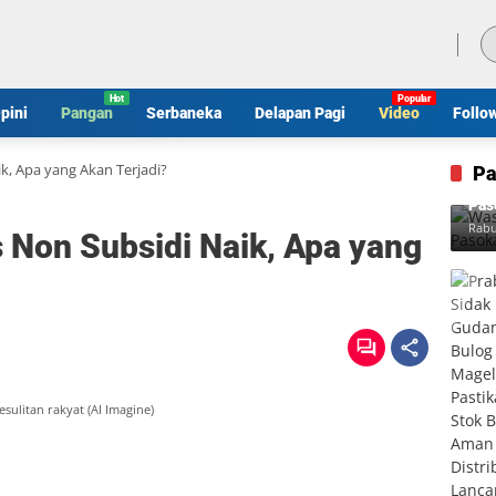
Minggu, 9 Agustus 2026
pini
Pangan
Serbaneka
Delapan Pagi
Video
Follo
k, Apa yang Akan Terjadi?
Pa
Was
Pas
Rabu
 Non Subsidi Naik, Apa yang
sulitan rakyat (AI Imagine)