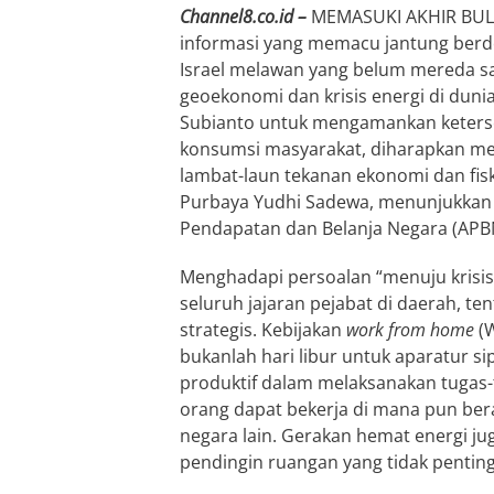
Channel8.co.id –
MEMASUKI AKHIR BULA
informasi yang memacu jantung berdeg
Israel melawan yang belum mereda samp
geoekonomi dan krisis energi di duni
Subianto untuk mengamankan keters
konsumsi masyarakat, diharapkan menj
lambat-laun tekanan ekonomi dan fis
Purbaya Yudhi Sadewa, menunjukkan 
Pendapatan dan Belanja Negara (APB
Menghadapi persoalan “menuju krisis
seluruh jajaran pejabat di daerah, 
strategis. Kebijakan
work from home
(W
bukanlah hari libur untuk aparatur sip
produktif dalam melaksanakan tugas-t
orang dapat bekerja di mana pun bera
negara lain. Gerakan hemat energi ju
pendingin ruangan yang tidak penti